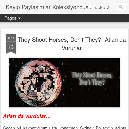
Kayıp Paylaşımlar Koleksiyoncusu
♫ ♪♫ ♪ ♫ ♪♫ ♪•♫♪ 2006'dan bu yana Film, Dizi, Müzik ve Kitaplar üzerine Yazılar Diyarı...
Pages
They Shoot Horses, Don't They?- Atları da
APR
13
Vururlar
Atları da vurdular…
Geçen yıl kaybettiğimiz usta yönetmen Sydney Pollack’ın adının