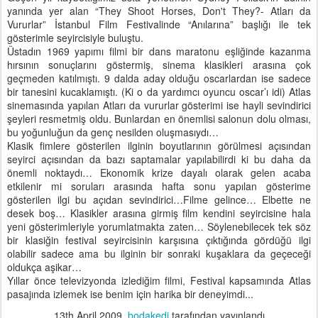
yanında yer alan “They Shoot Horses, Don't They?- Atları da
Vururlar” İstanbul Film Festivalinde “Anılarına” başlığı ile tek
gösterimle seyircisiyle buluştu.
Üstadın 1969 yapımı filmi bir dans maratonu eşliğinde kazanma
hırsının sonuçlarını göstermiş, sinema klasikleri arasına çok
geçmeden katılmıştı. 9 dalda aday olduğu oscarlardan ise sadece
bir tanesini kucaklamıştı. (Ki o da yardımcı oyuncu oscar’ı idi) Atlas
sinemasında yapılan Atları da vururlar gösterimi ise hayli sevindirici
şeyleri resmetmiş oldu. Bunlardan en önemlisi salonun dolu olması,
bu yoğunluğun da genç nesilden oluşmasıydı…
Klasik fimlere gösterilen ilginin boyutlarının görülmesi açısından
seyirci açısından da bazı saptamalar yapılabilirdi ki bu daha da
önemli noktaydı… Ekonomik krize dayalı olarak gelen acaba
etkilenir mi soruları arasında hafta sonu yapılan gösterime
gösterilen ilgi bu açıdan sevindirici…Filme gelince… Elbette ne
desek boş… Klasikler arasına girmiş film kendini seyircisine hala
yeni gösterimleriyle yorumlatmakta zaten… Söylenebilecek tek söz
bir klasiğin festival seyircisinin karşısına çıktığında gördüğü ilgi
olabilir sadece ama bu ilginin bir sonraki kuşaklara da geçeceği
oldukça aşikar…
Yıllar önce televizyonda izlediğim filmi, Festival kapsamında Atlas
pasajında izlemek ise benim için harika bir deneyimdi...
13th April 2009
,
bodakedi
tarafından yayınlandı