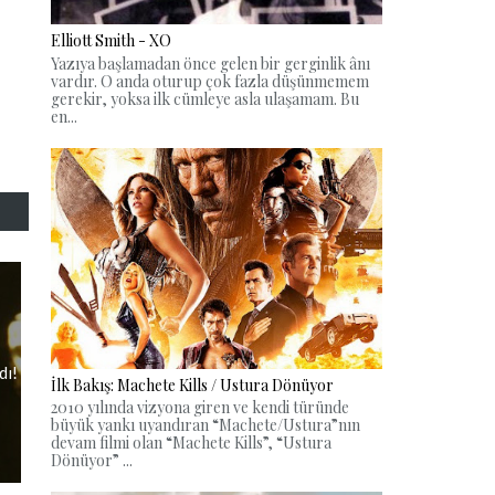
Elliott Smith - XO
Yazıya başlamadan önce gelen bir gerginlik ânı
vardır. O anda oturup çok fazla düşünmemem
gerekir, yoksa ilk cümleye asla ulaşamam. Bu
en...
dı!
İlk Bakış: Machete Kills / Ustura Dönüyor
2010 yılında vizyona giren ve kendi türünde
büyük yankı uyandıran “Machete/Ustura”nın
devam filmi olan “Machete Kills”, “Ustura
Dönüyor” ...