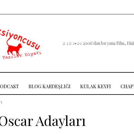
♫ ♪♫ ♪•♫♪ 2006'dan bu yana Film, Dizi,
PODCAST
BLOG KARDEŞLIĞI
KULAK KEYFI
CHAP
rı
Oscar Adayları