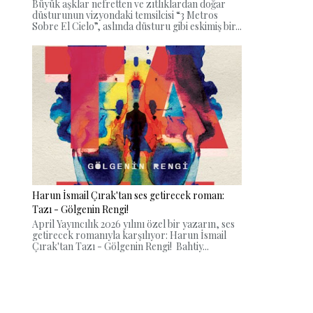
Büyük aşklar nefretten ve zıtlıklardan doğar
düsturunun vizyondaki temsilcisi “3 Metros
Sobre El Cielo”, aslında düsturu gibi eskimiş bir...
Harun İsmail Çırak'tan ses getirecek roman:
Tazı - Gölgenin Rengi!
April Yayıncılık 2026 yılını özel bir yazarın, ses
getirecek romanıyla karşılıyor: Harun İsmail
Çırak'tan Tazı - Gölgenin Rengi! Bahtiy...