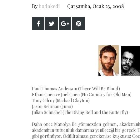
By
bodakedi
Çarşamba, Ocak 23, 2008
Paul Thomas Anderson (There Will Be Blood)
Ethan Coen ve Joel Coen (No Country for Old Men)
Tony Gilroy (Michael Clayton)
Jason Reitman (Juno)
Julian Schnabel (The Diving Bell and the Butterfly)
Daha önce Manolya ile görmezden gelinen, akademinin
akademinin tutuculuk damarına yenileceği bir gerçek. T
gibi görünüyor. Ödülü alması gereken ise kuşkusuz Coe