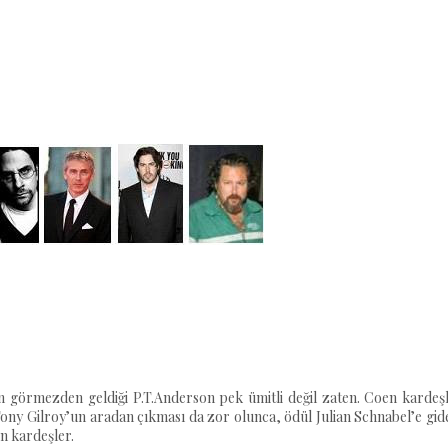
 görmezden geldiği P.T.Anderson pek ümitli değil zaten. Coen kardeşl
ony Gilroy’un aradan çıkması da zor olunca, ödül Julian Schnabel’e gi
n kardeşler.