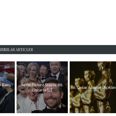
SIMILAR ARTICLES
 Bakış :
Selfie Picture Stayla: 86.
86. Oscar Adayları Açıklan
Oscarlar[...]