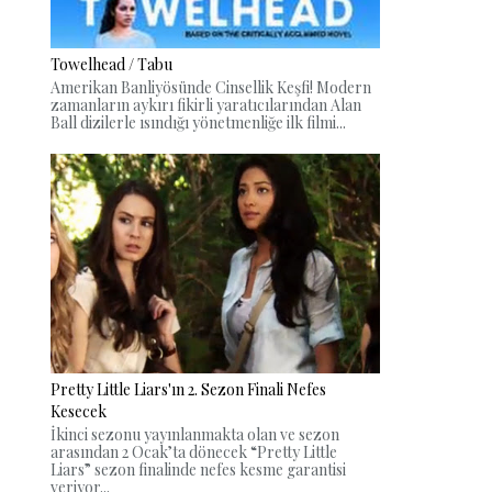
Towelhead / Tabu
Amerikan Banliyösünde Cinsellik Keşfi! Modern
zamanların aykırı fikirli yaratıcılarından Alan
Ball dizilerle ısındığı yönetmenliğe ilk filmi...
Pretty Little Liars'ın 2. Sezon Finali Nefes
Kesecek
İkinci sezonu yayınlanmakta olan ve sezon
arasından 2 Ocak’ta dönecek “Pretty Little
Liars” sezon finalinde nefes kesme garantisi
veriyor...