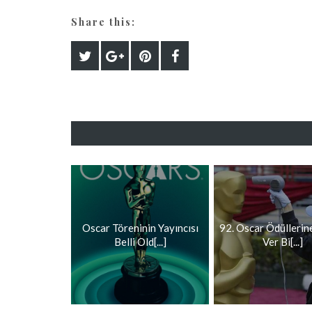
Share this:
Oscar Töreninin Yayıncısı
92. Oscar Ödüllerine
Belli Old[...]
Ver Bi[...]