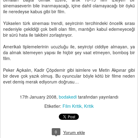
sinemaseverin bile inanmayacağı, içine dahil olamayacağı bir öykü
ile neredeyse kabus gibi bir film.
Yükselen türk sineması trendi, seyircinin tercihindeki öncelik sırası
nedeniyle çekildiği çok belli olan film, mantığın kabul edemeyeceği
bir sürü hata ile takibini zorlaştırıyor.
Amerikalı tiplemelerinin ucuzluğu ile, seyirciyi ciddiye almayan, ya
da almak istemeyen yapısı ile hiçbir şey vaat etmeyen, bomboş bir
film.
Peker Açıkalın, Kadir Çöpdemir gibi isimlere ve Metin Akpınar gibi
bir deve çok yazık olmuş. Bu oyuncular böyle kötü bir filme neden
evet demiş merak ediyorum doğrusu…
17th January 2008
,
bodakedi
tarafından yayınlandı
Etiketler:
Film Kritik
Kritik
0
Yorum ekle