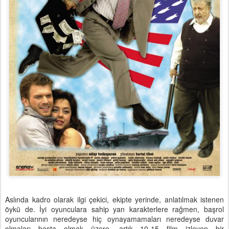
Aslında kadro olarak ilgi çekici, ekipte yerinde, anlatılmak istenen
öykü de. İyi oyunculara sahip yan karakterlere rağmen, başrol
oyuncularının neredeyse hiç oynayamamaları neredeyse duvar
olmaları başta olmak üzere, artık 10-15 film izleyen bir