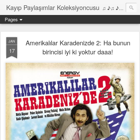
Kayıp Paylaşımlar Koleksiyoncusu
♫ ♪♫ ♪ ♫ ♪♫ ♪•♫♪ 2006'dan bu yana Film, Dizi, Müzik ve Kitaplar üzerine Yazılar Diyarı...
Pages
Amerikalılar Karadenizde 2: Ha bunun
JAN
17
birincisi iyi ki yoktur daaa!