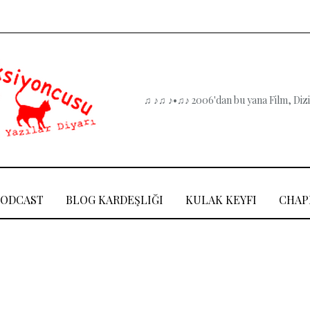
♫ ♪♫ ♪•♫♪ 2006'dan bu yana Film, Dizi,
PODCAST
BLOG KARDEŞLIĞI
KULAK KEYFI
CHAP