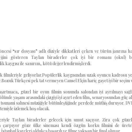
ncesi “sır dosyası” adlı diziyle dikkatleri çeken ve türün janrına h
ceğini gösteren Taylan biraderler çok iyi bir romanı (okul) b
ik kaygısı ile sanırım, kötü değerlendirmişlerdi.
lk filmleriyle geliyorlar.Popülerlik kaygısından uzak oyuncu kadrosu y
.Bozuk Türkçesi pek tat vermeyen Cansel Elçin hariç gayet iyi bir seçim 
şaşırtmaca, güzel bir oyun filmin sonunda salondan iyi ayrılmayı sağl
ölümle yaşam arasındaki çizgiyi iyi ayırt eden film, senaryosundan güç a
e tsunami sahnesi müziğiyle bütünleştiğinde perdede müthiş duruyor. D
istemiyle izlemek hoş olacak.
leriyle Taylan biraderler gelecek için umut saçıyor. Zira çok güzel
a çarpıyor göze ülke sineması kendi özgün korku filmini de üretebi
 İstanbul kareleri oldukça başarılı ve filme yakışan bir final oluyor.