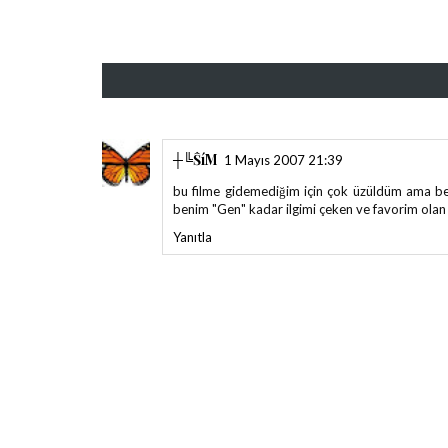
┼‌╚ŜíМ
1 Mayıs 2007 21:39
bu filme gidemediğim için çok üzüldüm ama ben 
benim "Gen" kadar ilgimi çeken ve favorim olan b
Yanıtla