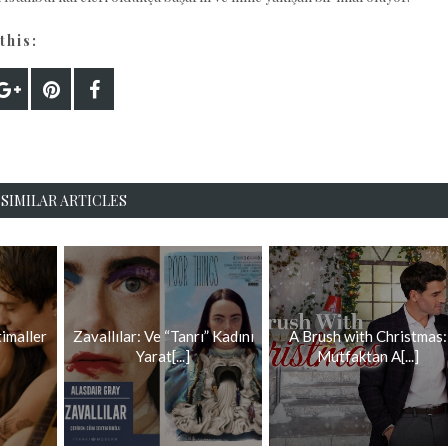
this:
SIMILAR ARTICLES
timaller
Zavallılar: Ve “Tanrı” Kadını
A Brush with Christmas:
Yarat[...]
Mutfaktan A[...]