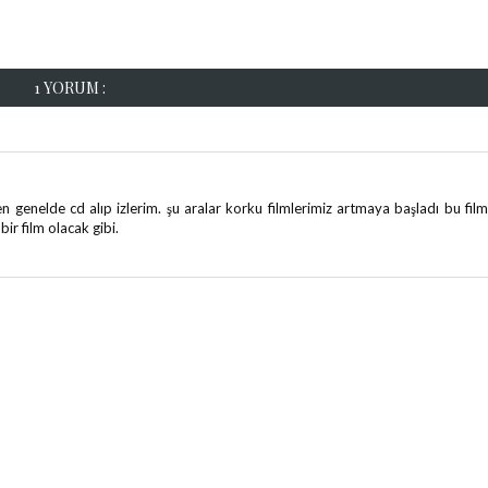
1 YORUM :
genelde cd alıp izlerim. şu aralar korku filmlerimiz artmaya başladı bu fil
ir film olacak gibi.