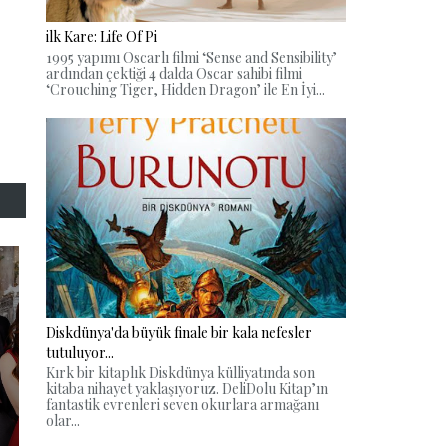
ilk Kare: Life Of Pi
1995 yapımı Oscarlı filmi ‘Sense and Sensibility’
ardından çektiği 4 dalda Oscar sahibi filmi
‘Crouching Tiger, Hidden Dragon’ ile En İyi...
Diskdünya'da büyük finale bir kala nefesler
tutuluyor...
Kırk bir kitaplık Diskdünya külliyatında son
kitaba nihayet yaklaşıyoruz. DeliDolu Kitap’ın
fantastik evrenleri seven okurlara armağanı
olar...