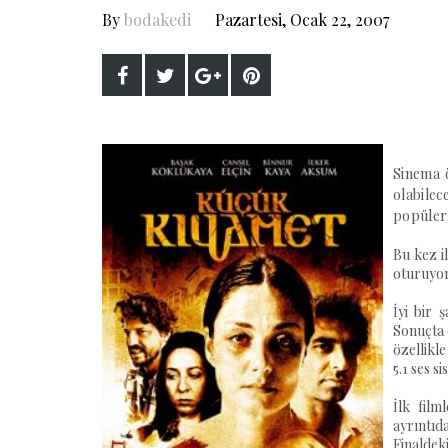
By
bodakedi
Pazartesi, Ocak 22, 2007
Sinema ö
olabile
popülerl
Bu kez i
oturuyor
İyi bir 
Sonuçta 
özellikl
5.1 ses s
İlk film
ayrıntıd
Finaldeki