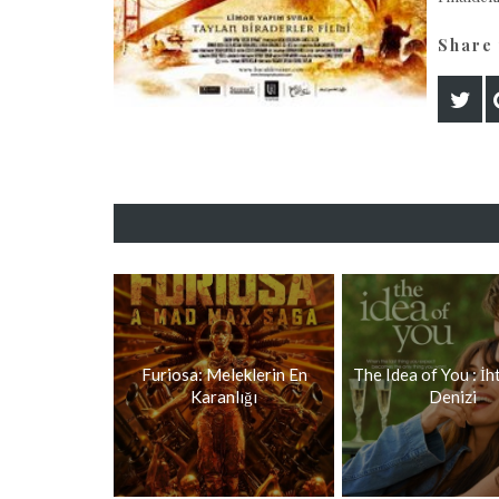
Share 
Furiosa: Meleklerin En
The Idea of You : İh
Karanlığı
Denizi