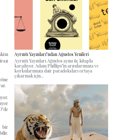
Ayrıntı Yayınları’ndan Ağustos Yenileri
akim
Ayrıntı Yayınları Ağustos ayını üç kitapla
iraz
karşılıyor. Adam Phillips’in arzularımıza ve
korkularımıza dair paradoksları ortaya
çıkarmak için...
erine
var.
ıyor.
lıyor
VD’de
 bir
lir.