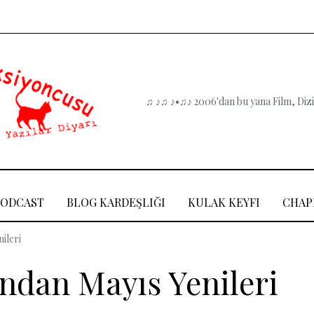
♫ ♪♫ ♪•♫♪ 2006'dan bu yana Film, Dizi,
PODCAST
BLOG KARDEŞLIĞI
KULAK KEYFI
CHAP
ileri
’ndan Mayıs Yenileri