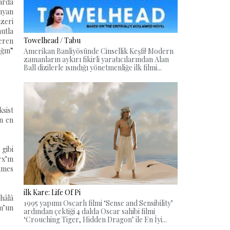
larda
sıyan
nzeri
utla
Towelhead / Tabu
çeren
ığın”
Amerikan Banliyösünde Cinsellik Keşfi! Modern
zamanların aykırı fikirli yaratıcılarından Alan
Ball dizilerle ısındığı yönetmenliğe ilk filmi...
sist
n en
gibi
rx’ın
James
ilk Kare: Life Of Pi
 hâlâ
1995 yapımı Oscarlı filmi ‘Sense and Sensibility’
rm’un
ardından çektiği 4 dalda Oscar sahibi filmi
‘Crouching Tiger, Hidden Dragon’ ile En İyi...