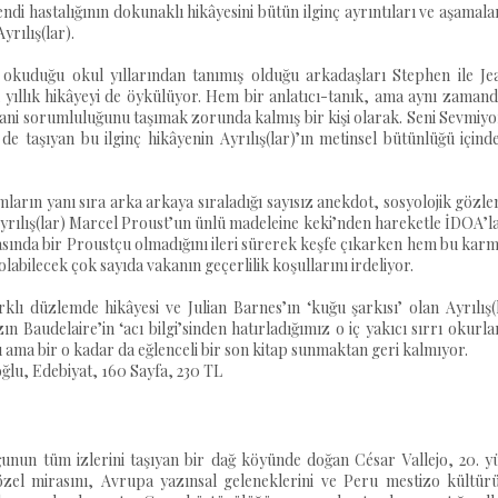
i hastalığının dokunaklı hikâyesini bütün ilginç ayrıntıları ve aşamala
yrılış(lar).
 okuduğu okul yıllarından tanımış olduğu arkadaşları Stephen ile Jea
rk yıllık hikâyeyi de öykülüyor. Hem bir anlatıcı-tanık, ama aynı zaman
ani sorumluluğunu taşımak zorunda kalmış bir kişi olarak. Seni Sevmiy
de taşıyan bu ilginç hikâyenin Ayrılış(lar)’ın metinsel bütünlüğü içind
ların yanı sıra arka arkaya sıraladığı sayısız anekdot, sosyolojik gözl
Ayrılış(lar) Marcel Proust’un ünlü madeleine keki’nden hareketle İDOA’l
arasında bir Proustçu olmadığını ileri sürerek keşfe çıkarken hem bu kar
bilecek çok sayıda vakanın geçerlilik koşullarını irdeliyor.
klı düzlemde hikâyesi ve Julian Barnes’ın ‘kuğu şarkısı’ olan Ayrılış(
zın Baudelaire’in ‘acı bilgi’sinden hatırladığımız o iç yakıcı sırrı okurla
ma bir o kadar da eğlenceli bir son kitap sunmaktan geri kalmıyor.
oğlu, Edebiyat, 160 Sayfa, 230 TL
unun tüm izlerini taşıyan bir dağ köyünde doğan César Vallejo, 20. yü
 sözel mirasını, Avrupa yazınsal geleneklerini ve Peru mestizo kültür