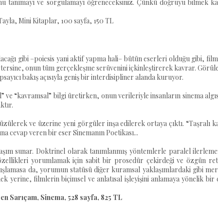
nu tanımayı ve sorgulamayı öğreneceksiniz. Çünkü doğruyu bilmek ka
ayla, Mini Kitaplar, 100 sayfa, 150 TL
cağı gibi –poiesis yani aktif yapma hali– bütün eserleri olduğu gibi, film
Tam tersine, onun tüm gerçekleşme serüvenini içkinleştirerek kavrar. Görül
psayıcı bakış açısıyla geniş bir interdisipliner alanda kuruyor.
l” ve “kavramsal” bilgi üretirken, onun verileriyle insanların sinema algı
ktır.
zülerek ve üzerine yeni görgüler inşa edilerek ortaya çıktı. “Taşralı 
muna cevap veren bir eser Sinemanın Poetikası...
klaşım sunar. Doktrinel olarak tanımlanmış yöntemlerle paralel ilerlem
l özellikleri yorumlamak için sabit bir prosedür çekirdeği ve özgün re
dışlamasa da, yorumun statüsü diğer kuramsal yaklaşımlardaki gibi mer
yerine, filmlerin biçimsel ve anlatısal işleyişini anlamaya yönelik bir
en Sarıçam, Sinema, 528 sayfa, 825 TL