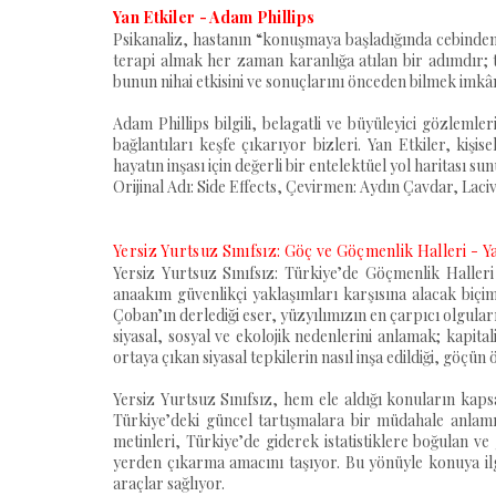
Yan Etkiler - Adam Phillips
Psikanaliz, hastanın “konuşmaya başladığında cebinden 
terapi almak her zaman karanlığa atılan bir adımdır; t
bunun nihai etkisini ve sonuçlarını önceden bilmek imkâns
Adam Phillips bilgili, belagatli ve büyüleyici gözlemler
bağlantıları keşfe çıkarıyor bizleri. Yan Etkiler, kişis
hayatın inşası için değerli bir entelektüel yol haritası su
Orijinal Adı: Side Effects, Çevirmen: Aydın Çavdar, Laci
Yersiz Yurtsuz Sınıfsız: Göç ve Göçmenlik Halleri - Y
Yersiz Yurtsuz Sınıfsız: Türkiye’de Göçmenlik Haller
anaakım güvenlikçi yaklaşımları karşısına alacak biçimd
Çoban’ın derlediği eser, yüzyılımızın en çarpıcı olgular
siyasal, sosyal ve ekolojik nedenlerini anlamak; kapitali
ortaya çıkan siyasal tepkilerin nasıl inşa edildiği, göçün
Yersiz Yurtsuz Sınıfsız, hem ele aldığı konuların ka
Türkiye’deki güncel tartışmalara bir müdahale anlamın
metinleri, Türkiye’de giderek istatistiklere boğulan ve g
yerden çıkarma amacını taşıyor. Bu yönüyle konuya ilg
araçlar sağlıyor.