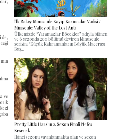
dar,
İlk Bakış: Minuscule Kayıp Karıncalar Vadisi /
Miniscule: Valley of the Lost Ants
Ülkemizde “Yaramazlar Böcekler” adıyla bilinen
i de,
ve 6 sezonda 200 bölümü deviren Minuscule
eceği
serisini “Küçük Kahramanların Büyük Macerası
Baş...
sının
kalma
ez ve
torik
kezi
 çaba
Pretty Little Liars'ın 2. Sezon Finali Nefes
Kesecek
İkinci sezonu yayınlanmakta olan ve sezon