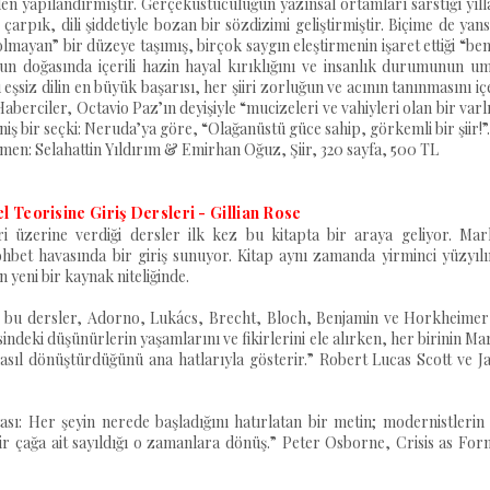
iden yapılandırmıştır. Gerçeküstücülüğün yazınsal ortamları sarstığı yıl
 çarpık, dili şiddetiyle bozan bir sözdizimi geliştirmiştir. Biçime de yan
 olmayan” bir düzeye taşımış, birçok saygın eleştirmenin işaret ettiği “be
un doğasında içerili hazin hayal kırıklığını ve insanlık durumunun um
şsiz dilin en büyük başarısı, her şiiri zorluğun ve acının tanınmasını i
aberciler, Octavio Paz’ın deyişiyle “mucizeleri ve vahiyleri olan bir varl
iş bir seçki: Neruda’ya göre, “Olağanüstü güce sahip, görkemli bir şiir!”.
men: Selahattin Yıldırım & Emirhan Oğuz, Şiir, 320 sayfa, 500 TL
 Teorisine Giriş Dersleri - Gillian Rose
i üzerine verdiği dersler ilk kez bu kitapta bir araya geliyor. Mark
bet havasında bir giriş sunuyor. Kitap aynı zamanda yirminci yüzyılı
 yeni bir kaynak niteliğinde.
i bu dersler, Adorno, Lukács, Brecht, Bloch, Benjamin ve Horkheimer 
indeki düşünürlerin yaşamlarını ve fikirlerini ele alırken, her birinin Ma
e nasıl dönüştürdüğünü ana hatlarıyla gösterir.” Robert Lucas Scott ve 
ası: Her şeyin nerede başladığını hatırlatan bir metin; modernistlerin
 bir çağa ait sayıldığı o zamanlara dönüş.” Peter Osborne, Crisis as Fo