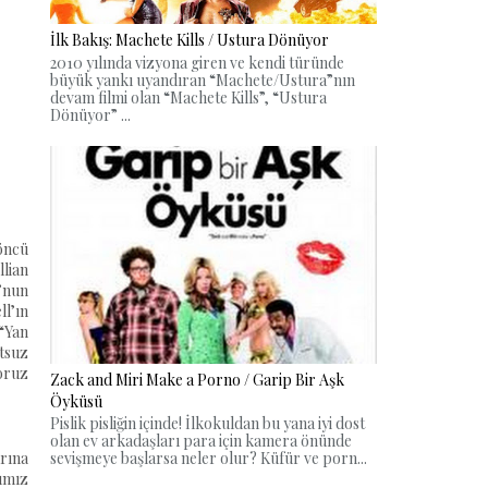
İlk Bakış: Machete Kills / Ustura Dönüyor
2010 yılında vizyona giren ve kendi türünde
büyük yankı uyandıran “Machete/Ustura”nın
devam filmi olan “Machete Kills”, “Ustura
Dönüyor” ...
 öncü
llian
’nun
ll’ın
 “Yan
rtsuz
yoruz
Zack and Miri Make a Porno / Garip Bir Aşk
Öyküsü
Pislik pisliğin içinde! İlkokuldan bu yana iyi dost
olan ev arkadaşları para için kamera önünde
arına
sevişmeye başlarsa neler olur? Küfür ve porn...
ğımız