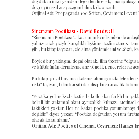
duyduklarınızı yeniden değerlendirecek, manipülasyo
doğruyu nasıl arayacağını bilmek de önemli.
Orijinal Adı: Propaganda 100 Seiten, Çevirmen: Levent T
Sinemanın Poetikası - David Bordwell
“Sinemanın Poetikası”... kavramın kendisinden de anlaşıla
yalnızca izleyiciyle karşılıklı ilişkisine teslim etmez. 
gibi, bu kitapta yazar, ele alma yöntemlerini ve sözü, ka
Böylesi bir yaklaşım, doğal olarak, film üzerine “olgusa
ve kültürünün derinleşmesine yönelik pencereleri açaca
Bu kitap 30 yıl boyunca kaleme alınmış makalelerden sü
riski” taşıyan, bilim karşıtı dar disiplinlerarasılık tutu
“Poetika geleneksel eleştirel ekollerden farklı bir ya
belirli bir anlamsal alanı ayrıcalıklı kılmaz. Metinse
taktikleri yoktur. Her ne kadar poetika yorumlamayı 
değildir” diyor yazar; “Poetika doğrudan yorum üretmek 
olarak konumlanır.”
Orijinal Adı: Poetics of Cinema, Çevirmen: Hamza Er