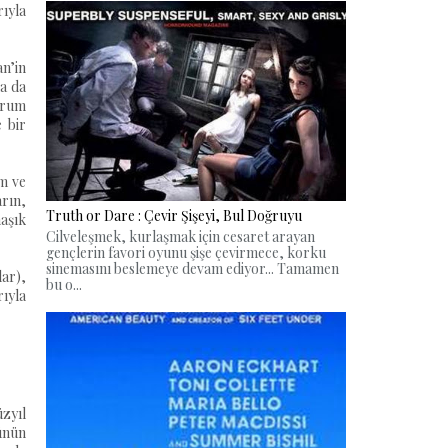
rıyla
n’in
da da
orum
e bir
em ve
arın,
Truth or Dare : Çevir Şişeyi, Bul Doğruyu
maşık
Cilveleşmek, kurlaşmak için cesaret arayan
gençlerin favori oyunu şişe çevirmece, korku
sinemasını beslemeye devam ediyor... Tamamen
lar),
bu o...
rıyla
zyıl
ünün