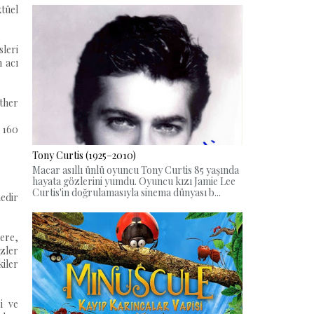
tüel
sleri
 acı
Other
, 160
Tony Curtis (1925–2010)
Macar asıllı ünlü oyuncu Tony Curtis 85 yaşında
hayata gözlerini yumdu. Oyuncu kızı Jamie Lee
Curtis'in doğrulamasıyla sinema dünyası b...
edir
lere,
özler
kiler
i ve