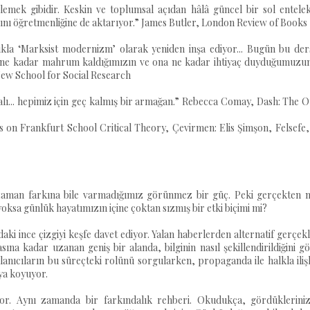
lemek gibidir. Keskin ve toplumsal açıdan hâlâ güncel bir sol entelek
nını öğretmenliğine de aktarıyor.” James Butler, London Review of Books
lıkla ‘Marksist modernizm’ olarak yeniden inşa ediyor... Bugün bu der
 ne kadar mahrum kaldığımızın ve ona ne kadar ihtiyaç duyduğumuzun
, New School for Social Research
ialı... hepimiz için geç kalmış bir armağan.” Rebecca Comay, Dash: The 
s on Frankfurt School Critical Theory, Çevirmen: Elis Şimşon, Felsefe
aman farkına bile varmadığımız görünmez bir güç. Peki gerçekten n
oksa günlük hayatımızın içine çoktan sızmış bir etki biçimi mi?
aki ince çizgiyi keşfe davet ediyor. Yalan haberlerden alternatif gerçek
a kadar uzanan geniş bir alanda, bilginin nasıl şekillendirildiğini g
lanıcıların bu süreçteki rolünü sorgularken, propaganda ile halkla iliş
aya koyuyor.
r. Aynı zamanda bir farkındalık rehberi. Okudukça, gördükleriniz