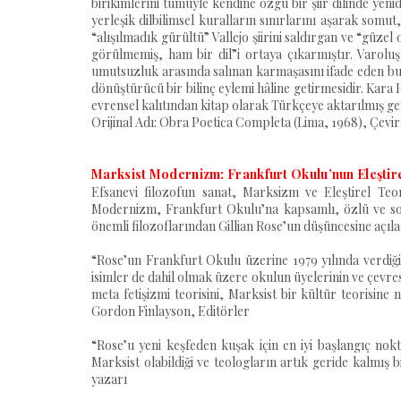
birikimlerini tümüyle kendine özgü bir şiir dilinde yen
yerleşik dilbilimsel kuralların sınırlarını aşarak somut,
“alışılmadık gürültü” Vallejo şiirini saldırgan ve “güzel
görülmemiş, ham bir dil”i ortaya çıkarmıştır. Varoluş
umutsuzluk arasında salınan karmaşasını ifade eden bu e
dönüştürücü bir bilinç eylemi hâline getirmesidir. Kara H
evrensel kalıtından kitap olarak Türkçeye aktarılmış gen
Orijinal Adı: Obra Poetica Completa (Lima, 1968), Çevir
Marksist Modernizm: Frankfurt Okulu’nun Eleştirel
Efsanevi filozofun sanat, Marksizm ve Eleştirel Teor
Modernizm, Frankfurt Okulu’na kapsamlı, özlü ve soh
önemli filozoflarından Gillian Rose’un düşüncesine açılan
“Rose’un Frankfurt Okulu üzerine 1979 yılında verdiğ
isimler de dahil olmak üzere okulun üyelerinin ve çevres
meta fetişizmi teorisini, Marksist bir kültür teorisin
Gordon Finlayson, Editörler
“Rose’u yeni keşfeden kuşak için en iyi başlangıç nokt
Marksist olabildiği ve teologların artık geride kalmış
yazarı