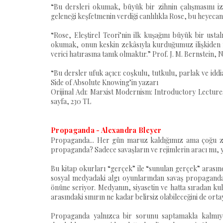
“Bu dersleri okumak, büyük bir zihnin çalışmasını iz
geleneği keşfetmenin verdiği canlılıkla Rose, bu heyeca
“Rose, Eleştirel Teori’nin ilk kuşağını büyük bir usta
okumak, onun keskin zekâsıyla kurduğumuz ilişkiden
verici hatırasına tanık olmaktır.” Prof. J. M. Bernstein
“Bu dersler ufuk açıcı: coşkulu, tutkulu, parlak ve idd
Side of Absolute Knowing’in yazarı
Orijinal Adı: Marxist Modernism: Introductory Lecture
sayfa, 230 TL
Propaganda - Alexandra Bleyer
Propaganda... Her gün maruz kaldığımız ama çoğu z
propaganda? Sadece savaşların ve rejimlerin aracı mı, y
Bu kitap okurları “gerçek” ile “sunulan gerçek” arasınd
sosyal medyadaki algı oyunlarından savaş propagandasın
önüne seriyor. Medyanın, siyasetin ve hatta sıradan kul
arasındaki sınırın ne kadar belirsiz olabileceğini de ort
Propaganda yalnızca bir sorunu saptamakla kalmıyo