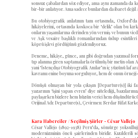
sonsuz çabalardan söz ediyor, ama aynı zamanda da kend
bir-bir anlatıyor. Ama sadece bunlardan da ibaret değil A
Bu otobiyografik anlatının tam ortasında, Oxford’da
hikâyelerini, ortasında koskoca bir ‘delik’ olan bu kı
onların yaşamlarına derinden yön vermiş ve bunun vicd
ve Aşk vesaire başlıklı romanlarından üslup esintileri 
köprü işlevi gördüğünü gözlemliyoruz.
Deneme, hikâye, günce, anı gibi doğrudan yazınsal form
tıp alanına giren saptamalarla örülmüş bir metin olan 
yani ‘İstençdışı Otobiyografik Anılar’ın iç yüzünü laf 
kavramı enine boyuna sorguluyor, hem de onun örneği ola
Dönüşü olmayan bir yola çıkışın [Departure(s)] iki far
yazarının ‘işini yapan evren’ diye nitelediği, bazılarımı
paylaşırken bizlere hem hüzün verici hem düşündürücü a
Orijinal Adı: Departure(s), Çevirmen: Serdar Rifat Kırk
Kara Haberciler / Seçilmiş Şiirler - César Vallejo
César Vallejo (1892-1938) Peru’da, sömürge yoksulluğ
modernizminin öncü şairlerinden biridir. Kızılderili