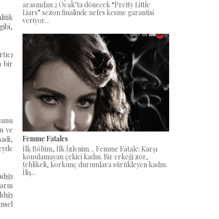
arasından 2 Ocak’ta dönecek “Pretty Little
Liars” sezon finalinde nefes kesme garantisi
litik
veriyor...
gibi,
rtıcı
n bir
sunu
lu ve
Femme Fatales
sadi,
zeyde
İlk Bölüm, İlk İzlenim… Femme Fatale: Karşı
konulamayan çekici kadın. Bir erkeği zor,
tehlikeli, korkunç durumlara sürükleyen kadın.
İliş...
dığı
ların
ldığı
nsel