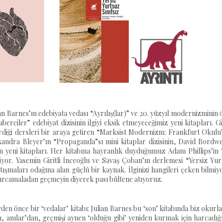
lian Barnes’ın edebiyata vedası “Ayrılış(lar)” ve 20. yüzyıl modernizminin
berciler” edebiyat dizisinin ilgiyi eksik etmeyeceğimiz yeni kitapları. Gi
rdiği dersleri bir araya getiren “Marksist Modernizm: Frankfurt Okulu
Alexandra Bleyer’ın “Propaganda”sı mini kitaplar dizisinin, David Bordwe
in yeni kitapları. Her kitabına hayranlık duyduğumuz Adam Phillips’in
ekiyor. Yasemin Giritli İnceoğlu ve Savaş Çoban’ın derlemesi “Yersiz Yu
tışmaları odağına alan güçlü bir kaynak. İlginizi hangileri çeken bilmi
 kurcamaladan geçmeyin diyerek pası bültene atıyoruz.
yden önce bir ‘vedalar’ kitabı: Julian Barnes bu ‘son’ kitabında biz okurl
en, anılar’dan, geçmişi aynen ‘olduğu gibi’ yeniden kurmak için harcadı