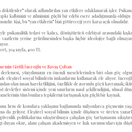
dökülenler” olarak adlandırılan yan etkilere odaklanarak işler. Psikana
ıpkı kalbimizi ve zihnimizi güçlü bir edebi esere adadığımızda olduğu 
ızdır. Kişi, bu “yan etkilerin” bizi götüreceği yere karşı açık olmalıdır.
iyle psikanalitik tedavi ve kalıcı, dönüştürücü edebiyat arasındaki kışkı
el vaatlerin yerine getirilmesinden başka hiçbir ideolojiye bağlı olmaya
nuyor.
vert, 304 sayfa, 400 TL
asemin Giritli İnceoğlu ve Savaş Çoban
i derlemesi, yüzyılımızın en önemli meselelerinden biri olan göç olgu
e eleştirel sosyal bilimlerin imkanlarını kullanarak ele alıyor. İnceoğ
ından olan insan hareketliliğini, özellikle de zorunlu göçü kavramak; ikti
st devletler sistemi içinde yeni sınırların nasıl şekillendiğini, ulusal dü
 öznelerinin tüm bunlara tepkilerini tartışmak için güçlü bir kaynak.
psamı hem de konulara yaklaşımı bağlamında milyonlarca göçmenin yaşa
a da geliyor. Eleştirel sosyal bilimin içinde düşünen ve üreten yazar
üvenlik politikalarına sıkıştırılmaya çalışılan göç tartışmasını sıkıştırı
i duyan okur, alanı çalışan akademisyen ve hak savunucuları için düşü