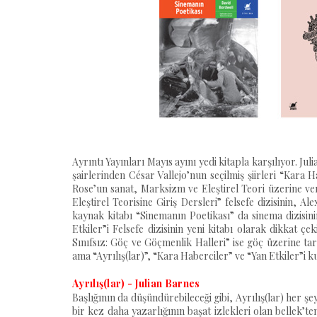
Ayrıntı Yayınları Mayıs ayını yedi kitapla karşılıyor. Ju
şairlerinden César Vallejo’nun seçilmiş şiirleri “Kara Ha
Rose’un sanat, Marksizm ve Eleştirel Teori üzerine ve
Eleştirel Teorisine Giriş Dersleri” felsefe dizisinin, 
kaynak kitabı “Sinemanın Poetikası” da sinema dizisin
Etkiler”i Felsefe dizisinin yeni kitabı olarak dikkat ç
Sınıfsız: Göç ve Göçmenlik Halleri” ise göç üzerine tar
ama “Ayrılış(lar)”, “Kara Haberciler” ve “Yan Etkiler”i
Ayrılış(lar) - Julian Barnes
Başlığının da düşündürebileceği gibi, Ayrılış(lar) her şe
bir kez daha yazarlığının başat izlekleri olan bellek’t