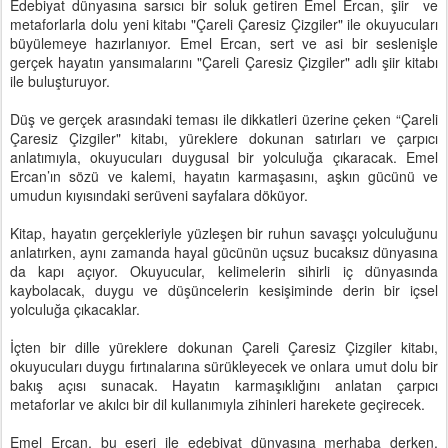
Edebiyat dünyasına sarsıcı bir soluk getiren Emel Ercan, şiir ve
metaforlarla dolu yeni kitabı "Çareli Çaresiz Çizgiler" ile okuyucuları
büyülemeye hazırlanıyor. Emel Ercan, sert ve asi bir seslenişle
gerçek hayatın yansımalarını "Çareli Çaresiz Çizgiler" adlı şiir kitabı
ile buluşturuyor.
Düş ve gerçek arasındaki teması ile dikkatleri üzerine çeken “Çareli
Çaresiz Çizgiler" kitabı, yüreklere dokunan satırları ve çarpıcı
anlatımıyla, okuyucuları duygusal bir yolculuğa çıkaracak. Emel
Ercan’ın sözü ve kalemi, hayatın karmaşasını, aşkın gücünü ve
umudun kıyısındaki serüveni sayfalara döküyor.
Kitap, hayatın gerçekleriyle yüzleşen bir ruhun savaşçı yolculuğunu
anlatırken, aynı zamanda hayal gücünün uçsuz bucaksız dünyasına
da kapı açıyor. Okuyucular, kelimelerin sihirli iç dünyasında
kaybolacak, duygu ve düşüncelerin kesişiminde derin bir içsel
yolculuğa çıkacaklar.
İçten bir dille yüreklere dokunan Çareli Çaresiz Çizgiler kitabı,
okuyucuları duygu fırtınalarına sürükleyecek ve onlara umut dolu bir
bakış açısı sunacak. Hayatın karmaşıklığını anlatan çarpıcı
metaforlar ve akılcı bir dil kullanımıyla zihinleri harekete geçirecek.
Emel Ercan, bu eseri ile edebiyat dünyasına merhaba derken,