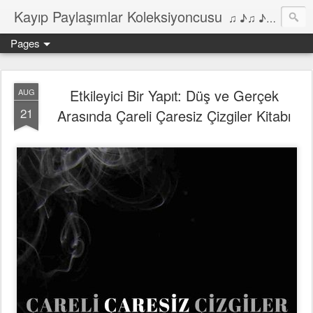
Kayıp Paylaşımlar Koleksiyoncusu
♫ ♪♫ ♪ ♫ ♪♫ ♪•♫♪ 2006'dan bu yana Film, Dizi, Müzik ve Kitaplar üzerine Yazılar Diyarı...
Pages
Etkileyici Bir Yapıt: Düş ve Gerçek
AUG
21
Arasında Çareli Çaresiz Çizgiler Kitabı