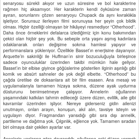
senaryosu sürekli akıyor ve uzun süresine ve bol karakterine
rağmen hiç aksamıyor. Her karakterin kendi öyküsüne zaman
ayıran, sorunlarını çözen senaryoyu Chupack da aynı kıvraklıkla
işletiyor. Sorunsuz ilerleyen filmi sorunuysa her şeyin çok bildik
olması. Hiçbir özelliği olmayan bir hikâyeyi resmediyor “Otherhood”.
Daha önce örneklerini defalarca izlediğimiz için konu bakımından
çekici olan hiçbir şey yok. Bu sebeple orta yaşını aşmış kadınlara
odaklanarak onları değişime sokma hamlesi yapıyor ve
performanslara yükleniyor. Özellikle Basset’ın enerjisine dayanıyor.
Arquette’in sakinliği ile Huffman’ın sinir bozuculuğuyla birleşince
sadece oyunculuklar üzerinden takibi mümkün hale geliyor.
Basset’ın bir elbise giyince göğüslerine gösterilen ilginin aşırılığı gibi
komik ve absürt sahneler de yok değil elbette. “Otherhood” bu
çağda üretilse de doksanlara ait bir film esasen. Ana mesajı ve
uygulamalarıyla tamamen hizaya sokma, düzene ayak uydurma
düsturunu benimsetmeye çalışıyor. Annelerin oğullarının
yaşamındaki katkıları tahmin edileceği üzere düzen, evlilik, aile gibi
kavramlar üzerinden işliyor. Nereye giderseniz gidin ailenizi
unutmayın, onları arayın, konuşun, akıl alın, tavsiye isteyin ve
uygulayın diyor. Fragmandan yansıdığı gibi sıra dışı annelik,
partileme ve dağıtma yok. Çılgınlık, eğlence yok. Tamamen sıradan
biri olmaya dair çekilen ayarlar var.
Annelerin yaşlarına göre davrandığı, oğullarına çeki düzen vermek