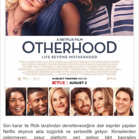
Son karar ile Rtük tarafından denetleneceğine dair espriler yapılan
Netflix deyince akla özgürlük ve serbestlik geliyor. Kimselerden
çekinmeyen, cesur platform yeri geliyor lgbt bayrağını