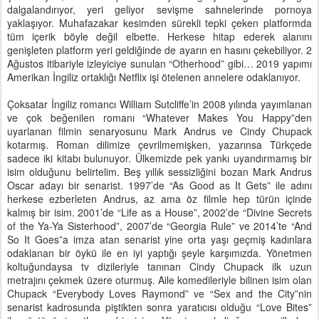
dalgalandırıyor, yeri geliyor sevişme sahnelerinde pornoya
yaklaşıyor. Muhafazakar kesimden sürekli tepki çeken platformda
tüm içerik böyle değil elbette. Herkese hitap ederek alanını
genişleten platform yeri geldiğinde de ayarın en hasını çekebiliyor. 2
Ağustos itibariyle izleyiciye sunulan “Otherhood” gibi… 2019 yapımı
Amerikan İngiliz ortaklığı Netflix işi ötelenen annelere odaklanıyor.
Çoksatar İngiliz romancı William Sutcliffe’in 2008 yılında yayımlanan
ve çok beğenilen romanı “Whatever Makes You Happy”den
uyarlanan filmin senaryosunu Mark Andrus ve Cindy Chupack
kotarmış. Roman dilimize çevrilmemişken, yazarınsa Türkçede
sadece iki kitabı bulunuyor. Ülkemizde pek yankı uyandırmamış bir
isim olduğunu belirtelim. Beş yıllık sessizliğini bozan Mark Andrus
Oscar adayı bir senarist. 1997’de “As Good as It Gets” ile adını
herkese ezberleten Andrus, az ama öz filmle hep türün içinde
kalmış bir isim. 2001’de “Life as a House”, 2002’de “Divine Secrets
of the Ya-Ya Sisterhood”, 2007’de “Georgia Rule” ve 2014’te “And
So It Goes”a imza atan senarist yine orta yaşı geçmiş kadınlara
odaklanan bir öykü ile en iyi yaptığı şeyle karşımızda. Yönetmen
koltuğundaysa tv dizileriyle tanınan Cindy Chupack ilk uzun
metrajını çekmek üzere oturmuş. Aile komedileriyle bilinen isim olan
Chupack “Everybody Loves Raymond” ve “Sex and the City”nin
senarist kadrosunda piştikten sonra yaratıcısı olduğu “Love Bites”