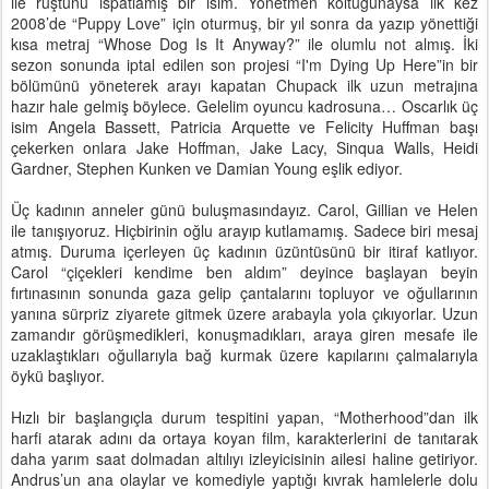
ile rüştünü ispatlamış bir isim. Yönetmen koltuğunaysa ilk kez
2008’de “Puppy Love” için oturmuş, bir yıl sonra da yazıp yönettiği
kısa metraj “Whose Dog Is It Anyway?” ile olumlu not almış. İki
sezon sonunda iptal edilen son projesi “I'm Dying Up Here”in bir
bölümünü yöneterek arayı kapatan Chupack ilk uzun metrajına
hazır hale gelmiş böylece. Gelelim oyuncu kadrosuna… Oscarlık üç
isim Angela Bassett, Patricia Arquette ve Felicity Huffman başı
çekerken onlara Jake Hoffman, Jake Lacy, Sinqua Walls, Heidi
Gardner, Stephen Kunken ve Damian Young eşlik ediyor.
Üç kadının anneler günü buluşmasındayız. Carol, Gillian ve Helen
ile tanışıyoruz. Hiçbirinin oğlu arayıp kutlamamış. Sadece biri mesaj
atmış. Duruma içerleyen üç kadının üzüntüsünü bir itiraf katlıyor.
Carol “çiçekleri kendime ben aldım” deyince başlayan beyin
fırtınasının sonunda gaza gelip çantalarını topluyor ve oğullarının
yanına sürpriz ziyarete gitmek üzere arabayla yola çıkıyorlar. Uzun
zamandır görüşmedikleri, konuşmadıkları, araya giren mesafe ile
uzaklaştıkları oğullarıyla bağ kurmak üzere kapılarını çalmalarıyla
öykü başlıyor.
Hızlı bir başlangıçla durum tespitini yapan, “Motherhood”dan ilk
harfi atarak adını da ortaya koyan film, karakterlerini de tanıtarak
daha yarım saat dolmadan altılıyı izleyicisinin ailesi haline getiriyor.
Andrus’un ana olaylar ve komediyle yaptığı kıvrak hamlelerle dolu