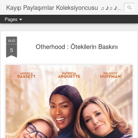
Kayıp Paylaşımlar Koleksiyoncusu
♫ ♪♫ ♪ ♫ ♪♫ ♪•♫♪ 2006'dan bu yana Film, Dizi, Müzik ve Kitaplar üzerine Yazılar Diyarı...
Pages
AUG
Otherhood : Ötekilerin Baskını
5