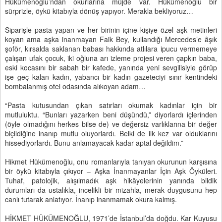
Hükümenoğlu’ndan okurlarına müjde var. Hükümenoğlu bir
sürprizle, öykü kitabıyla dönüş yapıyor. Merakla bekliyoruz…
Siparişle pasta yapan ve her birinin içine kişiye özel aşk metinleri
koyan ama aşka inanmayan Faik Bey, kullandığı Mercedes’e âşık
şoför, kırsalda saklanan babası hakkında atlılara ipucu vermemeye
çalışan ufak çocuk, iki oğluna arı izleme projesi veren çapkın baba,
eski kocasını bir sabah bir kafede, yanında yeni sevgilisiyle görüp
işe geç kalan kadın, yabancı bir kadın gazeteciyi sınır kentindeki
bombalanmış otel odasında alıkoyan adam…
“Pasta kutusundan çıkan satırları okumak kadınlar için bir
mutluluktu. “Bunları yazarken beni düşündü,” diyorlardı içlerinden
(öyle olmadığını herkes bilse de) ve değersiz varlıklarına bir değer
biçildiğine inanıp mutlu oluyorlardı. Belki de ilk kez var olduklarını
hissediyorlardı. Bunu anlamayacak kadar aptal değildim.”
Hikmet Hükümenoğlu, onu romanlarıyla tanıyan okurunun karşısına
bir öykü kitabıyla çıkıyor – Aşka İnanmayanlar İçin Aşk Öyküleri.
Tuhaf, patolojik, alışılmadık aşk hikâyelerinin yanında bildik
durumları da ustalıkla, incelikli bir mizahla, merak duygusunu hep
canlı tutarak anlatıyor. İnanıp inanmamak okura kalmış.
HİKMET HÜKÜMENOĞLU, 1971’de İstanbul’da doğdu. Kar Kuyusu