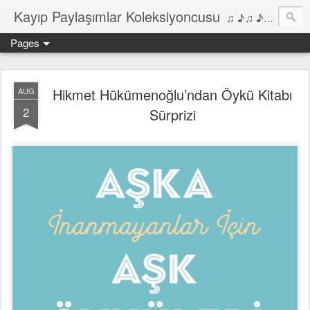
Kayıp Paylaşımlar Koleksiyoncusu
♫ ♪♫ ♪ ♫ ♪♫ ♪•♫♪ 2006'dan bu yana Film, Dizi, Müzik ve Kitaplar üzerine Yazılar Diyarı...
Pages
Hikmet Hükümenoğlu’ndan Öykü Kitabı
AUG
2
Sürprizi