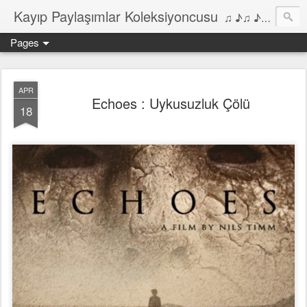
Kayıp Paylaşımlar Koleksiyoncusu
♫ ♪♫ ♪ ♫ ♪♫ ♪•♫♪ 2006'dan bu yana Film, Dizi, Müzik ve Kitaplar üzerine Yazılar Diyarı...
Pages
APR
Echoes : Uykusuzluk Çölü
18