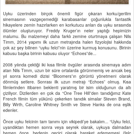
Uyku üzerinden birçok önemli figür çıkaran korku/gerilim
sinemasının vazgeçemediği karabasanlar çoğunlukla fantastik
hikayelere zemin hazırlarken en korkutucu anları da uyku sırasında
ölümler oluşturuyor. Freddy Kruger’ın neler yaptığı hepimizin
malumu. Bu malzemeyi daha farklı zemine oturtmaya çalışan Nils
Timm, 2014 yapımı ilk uzun metrajında halen fizyolojisi hakkında
çok az şey bilinen “uyku felci”nin üzerine kurmuş konusunu. Birinin
kabusu başka birinin kabusu oluyor “Echoes”de...
2008 yılında çektiği iki kısa filmle övgüler arasında sinemaya adım
atan Nils Timm, uzun bir süre ortalarda görünmemiş ve ancak beş
yıl sonra komedi dizisi “Bloomers”ın görüntü yönetmeni olarak
dönmüş setlere. Sonrası ilk uzun metrajı “Echoes” olmuş. Kısa
filmlerinden itibaren beklenti yaratmış bir isim olduğunun da altı
çiziliyor. Dizilerden en çok da “One Tree Hill”den tanıdığımız Kate
French filmin tüm yükünü çekerken tanıdık simalar Steven Brand,
Billy Wirth, Caroline Whitney Smith ve Steve Hanks de ona eşlik
edenler.
Önce uyku felcinin tam tanımı için vikipedi’ye bakalım... “Uyku felci,
uyandıktan hemen sonra veya seyrek olarak, uykuya dalmadan
hemen önce, bedenin geçici olarak hareket edememesi (felç