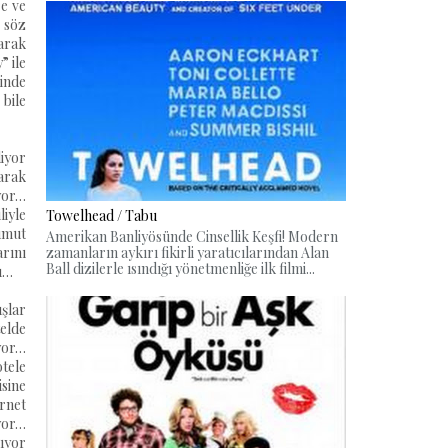
re ve
 söz
arak
” ile
inde
 bile
diyor
arak
ıyor…
iyle
Towelhead / Tabu
 umut
Amerikan Banliyösünde Cinsellik Keşfi! Modern
zamanların aykırı fikirli yaratıcılarından Alan
arını
Ball dizilerle ısındığı yönetmenliğe ilk filmi...
sı…
ışlar
telde
ıyor…
otele
isine
ernet
yor…
lıyor