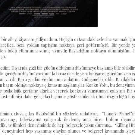
bir aileyi ziyarete gidiyordum. Hiçliğin ortasındaki evlerine varmak içi
şaretler, beni yoldan saptığım noktaya geri götürmüştü. Bir yerde ya
den takip ettim ama sonuç aynıydı: Başladığım noktaya dönmüştüm. 
ştı.
ettim. Dışarıda gizli bir gücün olduğunu düşünmeye başlamış bile olabili
a girdiğimi düşünüyordum ki biraz ileride yeni bir işaret gördüm ve o i
bar vardı. Bara girdim ve durumu anlattım. Gülüşmeler oldu. Bardakile
arın barın olduğu noktaya çıkmasını sağlamışlar. Korku Yolu, bu deneyim
 psikolojik gerilime ağırlık vererek korkuyu yansıtmaya çalıştım. Bir
 klostrofobiyi daha gerçekçi biçimde gösterebilecek olma özgürlüğü ho
ilmin ortaya çıkış öyküsünü bu sözlerle anlatıyor… “Lonely Planet”in
overing, televizyona çalışarak ilerlemiş ama birer bölüm dışında
lik, tv filmleri deneyiminde de hep belgesele yakın durmuş… “Killing Hit
 deneyimleri hep yaşanmış olaylar olunca ve belgesel kıvamında işleyi