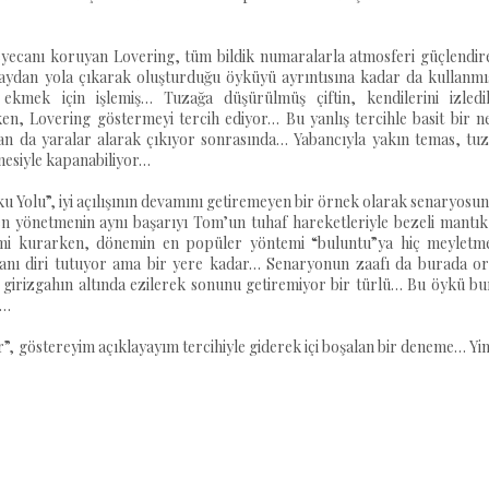
 heyecanı koruyan Lovering, tüm bildik numaralarla atmosferi güçlendi
olaydan yola çıkarak oluşturduğu öyküyü ayrıntısına kadar da kullanmı
ekmek için işlemiş… Tuzağa düşürülmüş çiftin, kendilerini izledik
en, Lovering göstermeyi tercih ediyor… Bu yanlış tercihle basit bir n
dan da yaralar alarak çıkıyor sonrasında… Yabancıyla yakın temas, tuz
hnesiyle kapanabiliyor…
 Yolu”, iyi açılışının devamını getiremeyen bir örnek olarak senaryosu
en yönetmenin aynı başarıyı Tom’un tuhaf hareketleriyle bezeli mantık
limi kurarken, dönemin en popüler yöntemi “buluntu”ya hiç meyletm
canı diri tutuyor ama bir yere kadar… Senaryonun zaafı da burada or
 girizgahın altında ezilerek sonunu getiremiyor bir türlü… Bu öykü bu
r…
r”, göstereyim açıklayayım tercihiyle giderek içi boşalan bir deneme… Yi