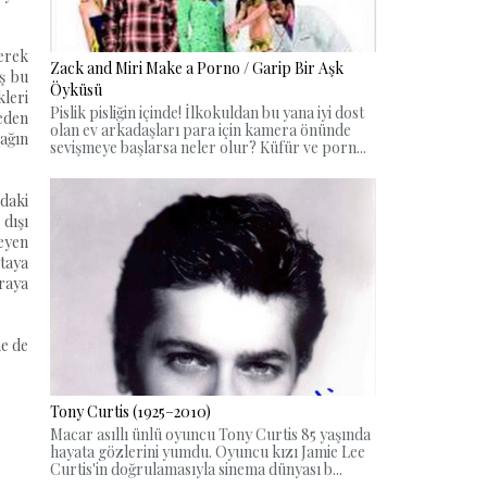
rerek
Zack and Miri Make a Porno / Garip Bir Aşk
ş bu
Öyküsü
leri
Pislik pisliğin içinde! İlkokuldan bu yana iyi dost
eden
olan ev arkadaşları para için kamera önünde
ağın
sevişmeye başlarsa neler olur? Küfür ve porn...
ndaki
 dışı
eyen
taya
raya
ne de
Tony Curtis (1925–2010)
Macar asıllı ünlü oyuncu Tony Curtis 85 yaşında
hayata gözlerini yumdu. Oyuncu kızı Jamie Lee
Curtis'in doğrulamasıyla sinema dünyası b...