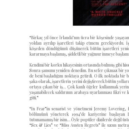
“Birkaç yıl önce İrlanda’nın ücra bir köşesinde yaşayan 
yoldan ayrılıp işaretleri takip etmem gerekiyordu. İ
köşeden döndüğümü düşünerek bütün işaretleri yeni
kararmaya başlamış, şiddetli bir yağmur inmeye başlamı
Kendimi bir korku hikayesinin ortasında bulmuş gibi hiss
Sonra şansımı yeniden denedim. Bu sefer çıkmaz bir yol
de beni başladığım noktaya getirdi. O ilk noktada bir 
şaka olarak, işaretlerin yerini değiştirerek bütün yoll
ortaya çıkan bir iş… Çok kanlı öğeler kullanmak yerine
yaşanabilecek saldırının arabaya uyarlanması fikri ve
gitti.”
“In Fear”in senarist ve yönetmeni Jeremy Lovering, f
bölümünü yöneterek 1994’de kariyerine başlayan L
tutunamamış bir isim… Öyle popüler dizilerde değil üste
“Sex & Lies” ve “Miss Austen Regrets” ile uzun metraj