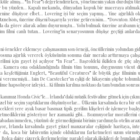
eliküle almış… “In Fear”i değerlendirirken, yönetmenin yakın durduğu tü
yor bu yüzden… Kapalı mekanda, dünyadan kopuk bir maceraya atılmak
ine düşüyor elbet… Lovering iyi bir seçim yapmış… Yine ağırlıklı ol
atznelson, üzerine düşeni başarıyla yerine getiren isim… “Downton Abbey
 da görev alarak adını duyurmuştu… Yolu bulmak üzerine arabanın iç
üm filmi canlı tutan… Lovering’in senaryosunun düşüşe geçtiği anlarda
eni örnekler eklemeye çalışmasının son örneği, öncüllerinin yolundan gi
yosuna ağırlık vererek öyküsünün sonuna dair merakı arttırmaya çalış
ilimi için gayet iyi açılıyor “In Fear”… Başroldeki ikiliden de güç al
r… Kamera ona odaklandığında filmin tüm tonunu, duygusunu vücut dil
 keşfettiğimiz Englert, “Beautiful Creatures” ile büyük gişe filminin
i verememişti… Iain De Caestecker’ın eşliği de hikayenin şüphe tohuml
erilime hapsoluyor izleyici… Ki filmin kırılma noktası da tam bundan sonra
kanımız Honda Civic’le… İrlanda’daki müzik festivaline gitmek için çıkm
güzel bir seçim yaptıklarını düşünüyorlar… Ülkenin kırsalında ücra bir o
ecekleri yere ayak basar basmaz tipik gerilim klişeleri de işlemeye başl
zzetmediklerini gösteriyor her zamanki gibi… Bozmuyorlar morallerini 
abadan inmeden, yüzünü de görmediğimiz birinin yardımıyla otelin araz
or, İrlanda kırsalında gayet güzel manzaralar eşliğinde haritaya, int
ar da, koca bir labirentin içinde olduklarını farketmeleri uzun sürmü
Bolca daire çizerek ilerlemelerine paralel olarak ilişkileri de bundan a