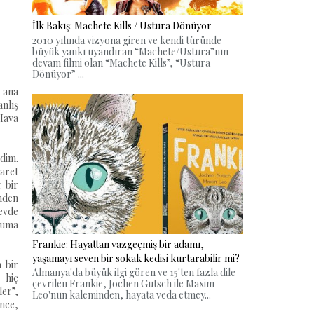
İlk Bakış: Machete Kills / Ustura Dönüyor
2010 yılında vizyona giren ve kendi türünde
büyük yankı uyandıran “Machete/Ustura”nın
devam filmi olan “Machete Kills”, “Ustura
Dönüyor” ...
n ana
nlış
Hava
rdim.
şaret
r bir
imden
 evde
şuma
Frankie: Hayattan vazgeçmiş bir adamı,
yaşamayı seven bir sokak kedisi kurtarabilir mi?
 bir
Almanya'da büyük ilgi gören ve 15'ten fazla dile
 hiç
çevrilen Frankie, Jochen Gutsch ile Maxim
ler”,
Leo'nun kaleminden, hayata veda etmey...
nce,