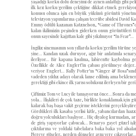
yaşadığı korku dolu deneyimi de aynen anlattığı gibi p
ilk kez korku/gerilim çektiğine dikkat etmek gereki
konusu olunca işin en büyük yükünü görüntü yönetmen
televizyon yapımlarına çalışan tecrübe abidesi David K
Emmy ödülü kazanan Katznelson, “Game of Thrones”da
kalan ikilimizin peşinden giderken onun görüntüleri t
onun sayesinde kağıttan kale gibi yıkılmıyor “In Fear”…
İngiliz sinemasının son yıllarda korku/gerilim türüne y
yine… Kandan uzak duruyor, ağır bir anlatımla senar
ilerliyor… Bir kapana kısılma, labirentte kaybolma ger
Özellikle de Alice Englert’in çabası görülmeye değe
veriyor Englert… Sally Potter‘ın “Ginger & Rosa”sında
vadeden yıldız adayı olarak lanse edilmiş ama beklenen
gerektiği gibi ekince ilk yarısı soluksuz ilerleyen bir g
Çiftimiz Tom ve Lucy ile tanışıyoruz önce… Sonra da me
yola… İlişkileri de çok taze, birlikte konaklamak için 
kalarak baş başa vakit geçirme isteklerini gerçekleştir
Gördükleri ilk kasaba yerlisi kitle, yabancılardan ha
doğru yolculukları başlıyor… Hiç diyalog kurmadan, ar
de giriş yapıyorlar çabucak… Senaryo gayet güzel işliy
çıktılarına ve yoldaki tabelalara baka baka yol alsal
Nereye gitseler, nerden dönseler aynı yere çıkıyorlar… 