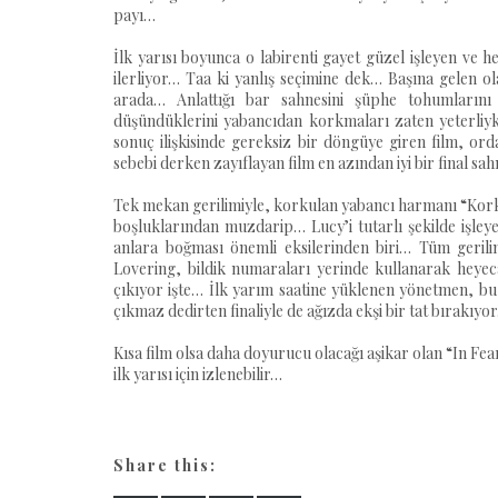
payı…
İlk yarısı boyunca o labirenti gayet güzel işleyen ve
ilerliyor… Taa ki yanlış seçimine dek… Başına gelen 
arada… Anlattığı bar sahnesini şüphe tohumlarını 
düşündüklerini yabancıdan korkmaları zaten yeterliyk
sonuç ilişkisinde gereksiz bir döngüye giren film, or
sebebi derken zayıflayan film en azından iyi bir final sa
Tek mekan gerilimiyle, korkulan yabancı harmanı “Korku
boşluklarından muzdarip… Lucy’i tutarlı şekilde işley
anlara boğması önemli eksilerinden biri… Tüm geri
Lovering, bildik numaraları yerinde kullanarak heye
çıkıyor işte… İlk yarım saatine yüklenen yönetmen, bu
çıkmaz dedirten finaliyle de ağızda ekşi bir tat bırakıyo
Kısa film olsa daha doyurucu olacağı aşikar olan “In Fea
ilk yarısı için izlenebilir…
Share this: