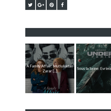
A Family Affair: Mutluluktan
Sous la Seine: Evrimi
Zarar [...]