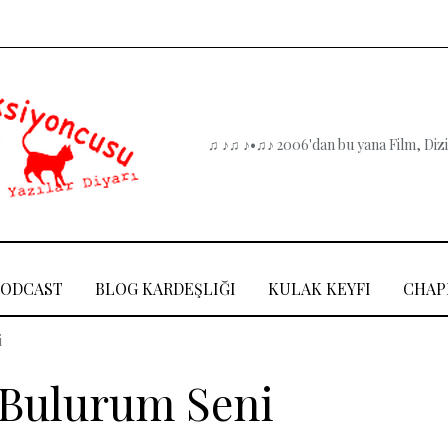
♫ ♪♫ ♪•♫♪ 2006'dan bu yana Film, Dizi,
PODCAST
BLOG KARDEŞLIĞI
KULAK KEYFI
CHAP
i
a Bulurum Seni