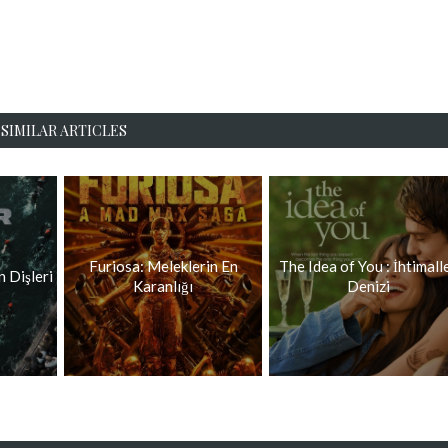
SIMILAR ARTICLES
Furiosa: Meleklerin En
The Idea of You : İhtimall
n Dişleri
Karanlığı
Denizi