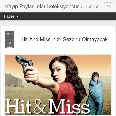
Kayıp Paylaşımlar Koleksiyoncusu
♫ ♪♫ ♪ ♫ ♪♫ ♪•♫♪ 2006'dan bu yana Film, Dizi, Müzik ve Kitaplar üzerine Yazılar Diyarı...
Pages
SEP
Hit And Miss’in 2. Sezonu Olmayacak
5