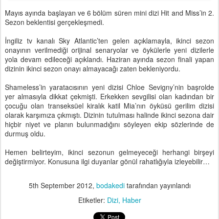
Mayıs ayında başlayan ve 6 bölüm süren mini dizi Hit and Miss’in 2.
Sezon beklentisi gerçekleşmedi.
İngiliz tv kanalı Sky Atlantic’ten gelen açıklamayla, ikinci sezon
onayının verilmediği orijinal senaryolar ve öykülerle yeni dizilerle
yola devam edileceği açıklandı. Haziran ayında sezon finali yapan
dizinin ikinci sezon onayı almayacağı zaten bekleniyordu.
Shameless’in yaratacısının yeni dizisi Chloe Sevigny’nin başrolde
yer almasıyla dikkat çekmişti. Erkekken sevgilisi olan kadından bir
çocuğu olan transeksüel kiralık katil Mia’nın öyküsü gerilim dizisi
olarak karşımıza çıkmıştı. Dizinin tutulması halinde ikinci sezona dair
hiçbir niyet ve planın bulunmadığını söyleyen ekip sözlerinde de
durmuş oldu.
Hemen belirteyim, ikinci sezonun gelmeyeceği herhangi birşeyi
değiştirmiyor. Konusuna ilgi duyanlar gönül rahatlığıyla izleyebilir…
5th September 2012
,
bodakedi
tarafından yayınlandı
Etiketler:
Dizi
Haber