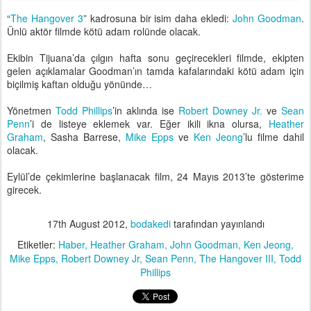
“
The Hangover 3
” kadrosuna bir isim daha ekledi:
John Goodman
.
Ünlü aktör filmde kötü adam rolünde olacak.
Ekibin Tijuana’da çılgın hafta sonu geçirecekleri filmde, ekipten
gelen açıklamalar Goodman’ın tamda kafalarındaki kötü adam için
biçilmiş kaftan olduğu yönünde…
Yönetmen
Todd Phillips
’in aklında ise
Robert Downey Jr.
ve
Sean
Penn
’i de listeye eklemek var. Eğer ikili ikna olursa,
Heather
Graham
, Sasha Barrese,
Mike Epps
ve
Ken Jeong
’lu filme dahil
olacak.
Eylül’de çekimlerine başlanacak film, 24 Mayıs 2013’te gösterime
girecek.
17th August 2012
,
bodakedi
tarafından yayınlandı
Etiketler:
Haber
Heather Graham
John Goodman
Ken Jeong
Mike Epps
Robert Downey Jr
Sean Penn
The Hangover III
Todd
Phillips