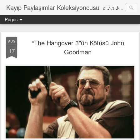
Kayıp Paylaşımlar Koleksiyoncusu
♫ ♪♫ ♪ ♫ ♪♫ ♪•♫♪ 2006'dan bu yana Film, Dizi, Müzik ve Kitaplar üzerine Yazılar Diyarı...
Pages
“The Hangover 3”ün Kötüsü John
AUG
17
Goodman