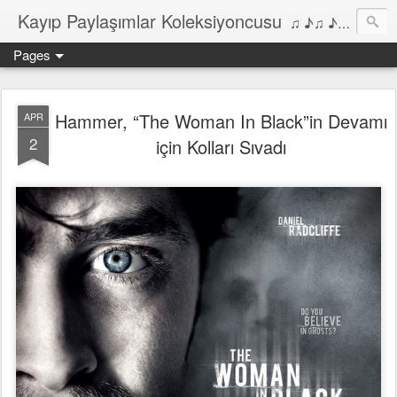
Kayıp Paylaşımlar Koleksiyoncusu
♫ ♪♫ ♪ ♫ ♪♫ ♪•♫♪ 2006'dan bu yana Film, Dizi, Müzik ve Kitaplar üzerine Yazılar Diyarı...
Pages
Hammer, “The Woman In Black”in Devamı
APR
2
için Kolları Sıvadı