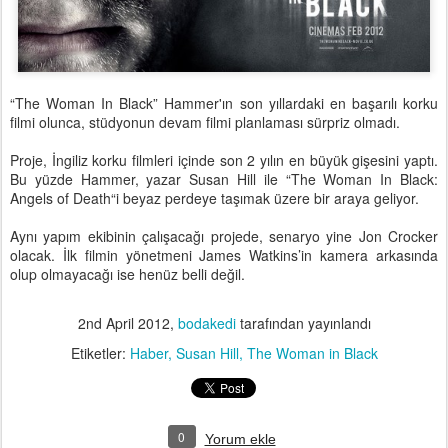
“The Woman In Black” Hammer'ın son yıllardaki en başarılı korku
filmi olunca, stüdyonun devam filmi planlaması sürpriz olmadı.
Proje, İngiliz korku filmleri içinde son 2 yılın en büyük gişesini yaptı.
Bu yüzde Hammer, yazar Susan Hill ile “The Woman In Black:
Angels of Death“i beyaz perdeye taşımak üzere bir araya geliyor.
Aynı yapım ekibinin çalışacağı projede, senaryo yine Jon Crocker
olacak. İlk filmin yönetmeni James Watkins’in kamera arkasında
olup olmayacağı ise henüz belli değil.
2nd April 2012
,
bodakedi
tarafından yayınlandı
Etiketler:
Haber
Susan Hill
The Woman in Black
0
Yorum ekle