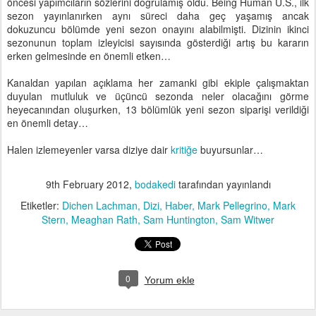
öncesi yapımcıların sözlerini doğrulamış oldu. Being Human U.S., ilk
sezon yayınlanırken aynı süreci daha geç yaşamış ancak
dokuzuncu bölümde yeni sezon onayını alabilmişti. Dizinin ikinci
sezonunun toplam izleyicisi sayısında gösterdiği artış bu kararın
erken gelmesinde en önemli etken…
Kanaldan yapılan açıklama her zamanki gibi ekiple çalışmaktan
duyulan mutluluk ve üçüncü sezonda neler olacağını görme
heyecanından oluşurken, 13 bölümlük yeni sezon siparişi verildiği
en önemli detay…
Halen izlemeyenler varsa diziye dair
kritiğe
buyursunlar…
9th February 2012
,
bodakedi
tarafından yayınlandı
Etiketler:
Dichen Lachman
Dizi
Haber
Mark Pellegrino
Mark
Stern
Meaghan Rath
Sam Huntington
Sam Witwer
0
Yorum ekle