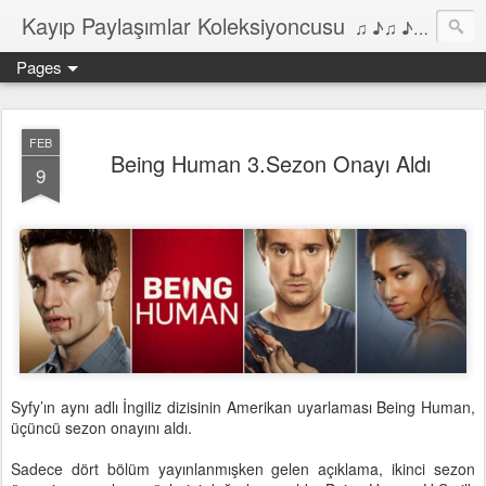
Kayıp Paylaşımlar Koleksiyoncusu
♫ ♪♫ ♪ ♫ ♪♫ ♪•♫♪ 2006'dan bu yana Film, Dizi, Müzik ve Kitaplar üzerine Yazılar Diyarı...
Pages
FEB
Being Human 3.Sezon Onayı Aldı
9
Syfy’ın aynı adlı İngiliz dizisinin Amerikan uyarlaması Being Human,
üçüncü sezon onayını aldı.
Sadece dört bölüm yayınlanmışken gelen açıklama, ikinci sezon