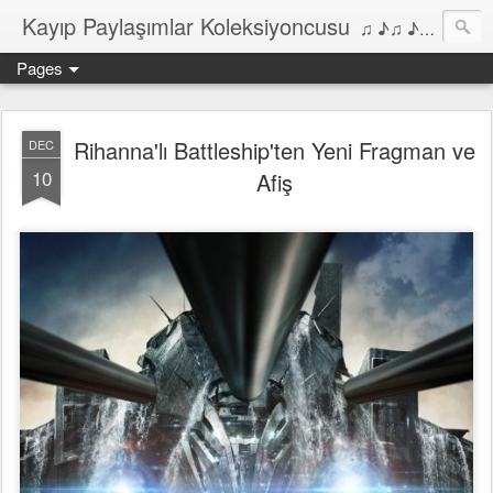
Kayıp Paylaşımlar Koleksiyoncusu
♫ ♪♫ ♪ ♫ ♪♫ ♪•♫♪ 2006'dan bu yana Film, Dizi, Müzik ve Kitaplar üzerine Yazılar Diyarı...
Pages
Rihanna'lı Battleship'ten Yeni Fragman ve
DEC
10
Afiş