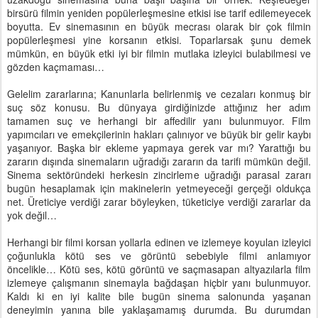
birsürü filmin yeniden popülerleşmesine etkisi ise tarif edilemeyecek
boyutta. Ev sinemasının en büyük mecrası olarak bir çok filmin
popülerleşmesi yine korsanın etkisi. Toparlarsak şunu demek
mümkün, en büyük etki iyi bir filmin mutlaka izleyici bulabilmesi ve
gözden kaçmaması…
Gelelim zararlarına; Kanunlarla belirlenmiş ve cezaları konmuş bir
suç söz konusu. Bu dünyaya girdiğinizde attığınız her adım
tamamen suç ve herhangi bir affedilir yanı bulunmuyor. Film
yapımcıları ve emekçilerinin hakları çalınıyor ve büyük bir gelir kaybı
yaşanıyor. Başka bir ekleme yapmaya gerek var mı? Yarattığı bu
zararın dışında sinemaların uğradığı zararın da tarifi mümkün değil.
Sinema sektöründeki herkesin zincirleme uğradığı parasal zararı
bugün hesaplamak için makinelerin yetmeyeceği gerçeği oldukça
net. Üreticiye verdiği zarar böyleyken, tüketiciye verdiği zararlar da
yok değil…
Herhangi bir filmi korsan yollarla edinen ve izlemeye koyulan izleyici
çoğunlukla kötü ses ve görüntü sebebiyle filmi anlamıyor
öncelikle… Kötü ses, kötü görüntü ve saçmasapan altyazılarla film
izlemeye çalışmanın sinemayla bağdaşan hiçbir yanı bulunmuyor.
Kaldı ki en iyi kalite bile bugün sinema salonunda yaşanan
deneyimin yanına bile yaklaşamamış durumda. Bu durumdan