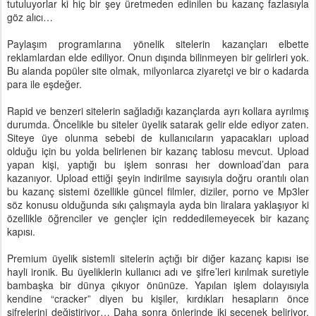
tutuluyorlar ki hiç bir şey üretmeden edinilen bu kazanç fazlasıyla
göz alıcı…
Paylaşım programlarına yönelik sitelerin kazançları elbette
reklamlardan elde ediliyor. Onun dışında bilinmeyen bir gelirleri yok.
Bu alanda popüler site olmak, milyonlarca ziyaretçi ve bir o kadarda
para ile eşdeğer.
Rapid ve benzeri sitelerin sağladığı kazançlarda ayrı kollara ayrılmış
durumda. Öncelikle bu siteler üyelik satarak gelir elde ediyor zaten.
Siteye üye olunma sebebi de kullanıcıların yapacakları upload
olduğu için bu yolda belirlenen bir kazanç tablosu mevcut. Upload
yapan kişi, yaptığı bu işlem sonrası her download’dan para
kazanıyor. Upload ettiği şeyin indirilme sayısıyla doğru orantılı olan
bu kazanç sistemi özellikle güncel filmler, diziler, porno ve Mp3ler
söz konusu olduğunda sıkı çalışmayla ayda bin liralara yaklaşıyor ki
özellikle öğrenciler ve gençler için reddedilemeyecek bir kazanç
kapısı.
Premium üyelik sistemli sitelerin açtığı bir diğer kazanç kapısı ise
hayli ironik. Bu üyeliklerin kullanıcı adı ve şifre’leri kırılmak suretiyle
bambaşka bir dünya çıkıyor önünüze. Yapılan işlem dolayısıyla
kendine “cracker” diyen bu kişiler, kırdıkları hesapların önce
şifrelerini değiştiriyor… Daha sonra önlerinde iki seçenek beliriyor.