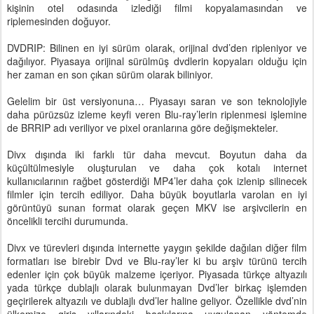
kişinin otel odasında izlediği filmi kopyalamasından ve
riplemesinden doğuyor.
DVDRIP: Bilinen en iyi sürüm olarak, orijinal dvd’den ripleniyor ve
dağılıyor. Piyasaya orijinal sürülmüş dvdlerin kopyaları olduğu için
her zaman en son çıkan sürüm olarak biliniyor.
Gelelim bir üst versiyonuna… Piyasayı saran ve son teknolojiyle
daha pürüzsüz izleme keyfi veren Blu-ray’lerin riplenmesi işlemine
de BRRIP adı veriliyor ve pixel oranlarına göre değişmekteler.
Divx dışında iki farklı tür daha mevcut. Boyutun daha da
küçültülmesiyle oluşturulan ve daha çok kotalı internet
kullanıcılarının rağbet gösterdiği MP4’ler daha çok izlenip silinecek
filmler için tercih ediliyor. Daha büyük boyutlarla varolan en iyi
görüntüyü sunan format olarak geçen MKV ise arşivcilerin en
öncelikli tercihi durumunda.
Divx ve türevleri dışında internette yaygın şekilde dağılan diğer film
formatları ise birebir Dvd ve Blu-ray’ler ki bu arşiv türünü tercih
edenler için çok büyük malzeme içeriyor. Piyasada türkçe altyazılı
yada türkçe dublajlı olarak bulunmayan Dvd’ler birkaç işlemden
geçirilerek altyazılı ve dublajlı dvd’ler haline geliyor. Özellikle dvd’nin