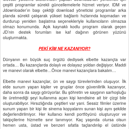
çeşitli programlar sürekli güncellemelerle hizmet veriyor. IDM ve
Jdownloader’ın başı çektiği download yöneticisi programlar arka
planda sürekli çalışarak yükset bağlantı hızlarında kopmadan ve
durdurup yeniden başlatma seçenekleriyle kullanıcıların olmazsa
olmazı konumunda. Açık kaynaklı kodlu program olarak geçen
JD’nin destek forumları ise kaf dağının görünen yüzünü
oluşturmakta.
PEKİ KİM NE KAZANIYOR?
Dünyanın en büyük suç örgütü dediysek elbette kazançta var
ortada… Bu kazançlarda dolaylı ve dolaysız yoldan değişiyor. Maddi
ve manevi olarak elbette…Önce manevi kazançlara bakalım…
Elbette manevi kazançlar, ün ve saygı türevlerinden oluşuyor. İlk
elde sunum yapan kişiler ve gruplar önce güvenilirlik kazanıyor,
daha sonra da saygı görüyorlar. Bu şöhretin ve saygının sarhoşluğu
ile üretmediği şeyi kullanıma açan kişi kendisine ait bir çizgi bile
oluşturabiliyor. Hırsızlığında çeşitleri var yani. Sessiz filmler üzerine
sunum yapan bir kişi ile sinema kopyalarını sunan kişi aynı şekilde
değerlendirilmiyor. Her kullanıcı kendi portföyünü oluşturuyor ve
takipçilerine hizmette sınır tanımıyor. Kaç yaşında olursa olsun
hemen usta, üstad ve benzeri sıfatla taçlandırılıp el üstünde