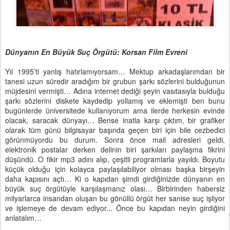
Dünyanın En Büyük Suç Örgütü: Korsan Film Evreni
Yıl 1995’ti yanlış hatırlamıyorsam… Mektup arkadaşlarımdan bir
tanesi uzun süredir aradığım bir grubun şarkı sözlerini bulduğunun
müjdesini vermişti… Adına internet dediği şeyin vasıtasıyla bulduğu
şarkı sözlerini diskete kaydedip yollamış ve eklemişti ben bunu
bugünlerde üniversitede kullanıyorum ama ilerde herkesin evinde
olacak, saracak dünyayı… Bense inatla karşı çıktım, bir grafiker
olarak tüm günü bilgisayar başında geçen biri için bile cezbedici
görünmüyordu bu durum. Sonra önce mail adresleri geldi,
elektronik postalar derken delinin biri şarkıları paylaşma fikrini
düşündü. O fikir mp3 adını alıp, çeşitli programlarla yayıldı. Boyutu
küçük olduğu için kolayca paylaşılabiliyor olması başka birşeyin
daha kapısını açtı… Ki o kapıdan şimdi girdiğinizde dünyanın en
büyük suç örgütüyle karşılaşmanız olası… Birbirinden habersiz
milyarlarca insandan oluşan bu gönüllü örgüt her sanise suç işliyor
ve işlemeye de devam ediyor... Önce bu kapıdan neyin girdiğini
anlatalım…