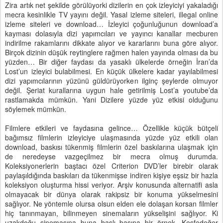
Zira artık net şekilde görülüyorki dizilerin en çok izleyiciyi yakaladığı
mecra kesinlikle TV yayını değil. Yasal izleme siteleri, illegal online
izleme siteleri ve download… İzleyici çoğunluğunun download’a
kayması dolasıyla dizi yapımcıları ve yayıncı kanallar mecburen
indirilme rakamlarını dikkate alıyor ve kararlarını buna göre alıyor.
Birçok dizinin düşük reytinglere rağmen halen yayında olması da bu
yüzden… Bir diğer faydası da yasaklı ülkelerde örneğin İran’da
Lost’un izleyici bulabilmesi. En küçük ülkelere kadar yayılabilmesi
dizi yapımcılarının yüzünü güldürüyorken ilginç şeylerde olmuyor
değil. Şeriat kurallarına uygun hale getirilmiş Lost’a youtube’da
rastlamakda mümkün. Yani Dizilere yüzde yüz etkisi olduğunu
söylemek mümkün.
Filmlere etkileri ve faydasına gelince… Özellikle küçük bütçeli
bağımsız filmlerin izleyiciye ulaşmasında yüzde yüz etkili olan
download, baskısı tükenmiş filmlerin özel baskılarına ulaşmak için
de neredeyse vazgeçilmez bir mecra olmuş durumda.
Koleksiyonerlerin baştacı özel Criterion DVD’ler birebir olarak
paylaşıldığında baskıları da tükenmişse indiren kişiye eşsiz bir hazla
koleksiyon oluşturma hissi veriyor. Arşiv konusunda alternatifi asla
olmayacak bir dünya olarak rakipsiz bir konuma yükselmesini
sağlıyor. Ne yöntemle olursa olsun elden ele dolaşan korsan filmler
hiç tanınmayan, bilinmeyen sinemaların yükselişini sağlıyor. Ki
uzakdoğu sinemasına buna başlı başına bir örnek. Keşfedeğer