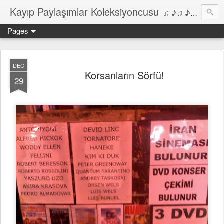
Kayıp Paylaşımlar Koleksiyoncusu
♫ ♪♫ ♪ ♫ ♪♫ ♪•♫♪ 2006'dan bu yana Film, Dizi, Müzik ve Kitaplar üzerine Yazılar Diyarı...
Pages
DEC
Korsanların Sörfü!
29