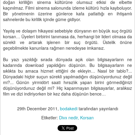
doğan kirliliğin sinema kültürüne olumsuz etkisi de elbette
kaçınılmaz. Filmi sinema salonunda izleme kültürü hızla kayboluyor.
Bir yönetmenin üzerine günlerce kafa patlattığı en ihtişamlı
sahnelerde bu kirlilik içinde güme gidiyor.
Yayılış ve dolaşım hikayesi sebebiyle dünyanın en büyük suç örgütü
korsan… Üyeleri birbirini tanımasa da, herhangi bir lideri olmasa da
sürekli ve artarak işlenen bir suç örgütü. Üstelik önüne
geçebilmekte kanunlara rağmen neredeyse imkansız.
Bu yazı yazıldığı sırada dünyada açık olan bilgisayarların ne
kadarında download yapıldığını düşünün. Bu bilgisayarların ne
sıklıkta bu amaca hizmet ettiğini de ekleyin… Nasıl bir tablo?...
Dünyadaki hiçbir suçun sürekli yapılmadığını düşünüyordunuz değil
mi?... Günün yirmidört saati hırsızlık yapan birini görmediğinizi
düşünüyordunuz değil mi? Hiç kapanmayan bilgisayarlar, aralıksız
film ve dizi indiriyorken bir kez daha düşünün bence…
29th December 2011
,
bodakedi
tarafından yayınlandı
Etiketler:
Divx nedir
Korsan