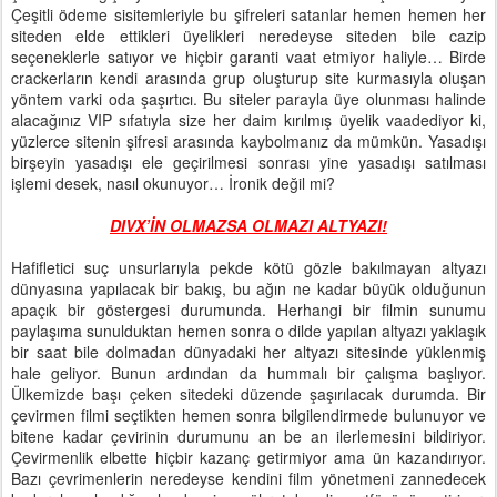
Çeşitli ödeme sisitemleriyle bu şifreleri satanlar hemen hemen her
siteden elde ettikleri üyelikleri neredeyse siteden bile cazip
seçeneklerle satıyor ve hiçbir garanti vaat etmiyor haliyle… Birde
crackerların kendi arasında grup oluşturup site kurmasıyla oluşan
yöntem varki oda şaşırtıcı. Bu siteler parayla üye olunması halinde
alacağınız VIP sıfatıyla size her daim kırılmış üyelik vaadediyor ki,
yüzlerce sitenin şifresi arasında kaybolmanız da mümkün. Yasadışı
birşeyin yasadışı ele geçirilmesi sonrası yine yasadışı satılması
işlemi desek, nasıl okunuyor… İronik değil mi?
DIVX’İN OLMAZSA OLMAZI ALTYAZI!
Hafifletici suç unsurlarıyla pekde kötü gözle bakılmayan altyazı
dünyasına yapılacak bir bakış, bu ağın ne kadar büyük olduğunun
apaçık bir göstergesi durumunda. Herhangi bir filmin sunumu
paylaşıma sunulduktan hemen sonra o dilde yapılan altyazı yaklaşık
bir saat bile dolmadan dünyadaki her altyazı sitesinde yüklenmiş
hale geliyor. Bunun ardından da hummalı bir çalışma başlıyor.
Ülkemizde başı çeken sitedeki düzende şaşırılacak durumda. Bir
çevirmen filmi seçtikten hemen sonra bilgilendirmede bulunuyor ve
bitene kadar çevirinin durumunu an be an ilerlemesini bildiriyor.
Çevirmenlik elbette hiçbir kazanç getirmiyor ama ün kazandırıyor.
Bazı çevrimenlerin neredeyse kendini film yönetmeni zannedecek