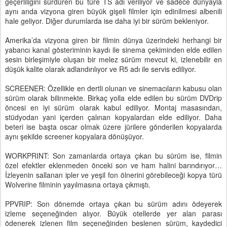
geçerliliğini sürdüren bu türe TS adı veriliyor ve sadece dünyayla
aynı anda vizyona giren büyük gişeli filmler için edinilmesi albenili
hale geliyor. Diğer durumlarda ise daha iyi bir sürüm bekleniyor.
Amerika’da vizyona giren bir filmin dünya üzerindeki herhangi bir
yabancı kanal gösteriminin kaydı ile sinema çekiminden elde edilen
sesin birleşimiyle oluşan bir melez sürüm mevcut ki, izlenebilir en
düşük kalite olarak adlandırılıyor ve R5 adı ile servis ediliyor.
SCREENER: Özellikle en dertli olunan ve sinemacıların kabusu olan
sürüm olarak bilinmekte. Birkaç yolla elde edilen bu sürüm DVDrip
öncesi en iyi sürüm olarak kabul ediliyor. Montaj masasından,
stüdyodan yani içerden çalınan kopyalardan elde ediliyor. Daha
beteri ise başta oscar olmak üzere jürilere gönderilen kopyalarda
aynı şekilde screener kopyalara dönüşüyor.
WORKPRINT: Son zamanlarda ortaya çıkan bu sürüm ise, filmin
özel efektler eklenmeden önceki son ve ham halini barındırıyor…
İzleyenin sallanan ipler ve yeşil fon ölnerini görebileceği kopya türü
Wolverine filminin yayılmasına ortaya çıkmıştı.
PPVRIP: Son dönemde ortaya çıkan bu sürüm adını ödeyerek
izleme seçeneğinden alıyor. Büyük otellerde yer alan parası
ödenerek izlenen film seçeneğinden beslenen sürüm, kaydedici