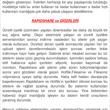
değişim gösteriyor. İndirilen herhangi bir şey paylaşımda tutulduğu
müddetçe ratio’su artan kullanıcı ne kadar kullanırsan o kadar hızlı
kullanırsın mantığıyla çok daha çabuk ulaşıyor istediklerine.
RAPIDSHARE ve DİĞERLERİ
Ücretli üyelik üzerinden yapılan downloadlar ise daha da büyük bir
suç ağına sahip. Depo sistemiyle çalışan ve ücretli üyelikle
serverlarından sınırsız indirme vaadeden bu siteler çok yaygın
olarak kullanıyor. Ücretsiz alınan üyelik sonrasında yapılan her tür
upload işlemi denetlenmeksizin işlem sonrası verilen linkle
indirmeye hazır hale geliyor. Giderek artan rekabet sonrası bu tür
sitelerin sayısı yüzü geçmiş durumdayken, içerinden sadece birkaçı
telif haklarına aykırı içerikleri siliyorki, bundan kaçınmak da
mümkün. Rapidshare adlı sitenin yıllar süren hükümdarlığından
sonra yeni gözdeler olarak geçen Hotfile,Fileserve ve Filesonic
milyonlarca üyeye sahip durumda. Hatta telif hakları davalarıyla
başedemeyen Rapidshare ve Hotfile’ın içerikleri silmesi sonrası bu
sitelere de rağbet azalmış durumda. Bu sistemin kullanıcıları
arasındaysa inanılmaz bir zincir söz konusu. Yine birbirinden
habersiz örgüt mantığıyla işleyen bu sistem kendi unsurlarını
yaratmış durumda.
Mevcut yükleme sitelerinden yapılan download’ları yönetmek için