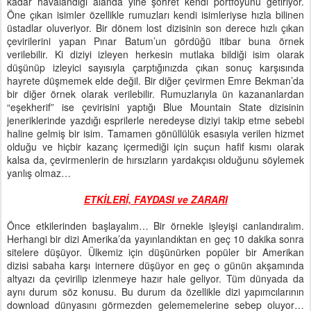
kadar havalandığı alanda yine şöhret kendi portföyünü getiriyor.
Öne çıkan isimler özellikle rumuzları kendi isimleriyse hızla bilinen
üstadlar oluveriyor. Bir dönem lost dizisinin son derece hızlı çıkan
çevirilerini yapan Pınar Batum’un gördüğü itibar buna örnek
verilebilir. Ki diziyi izleyen herkesin mutlaka bildiği isim olarak
düşünüp izleyici sayısıyla çarptığınızda çıkan sonuç karşısında
hayrete düşmemek elde değil. Bir diğer çevirmen Emre Bekman’da
bir diğer örnek olarak verilebilir. Rumuzlarıyla ün kazananlardan
“eşekherif” ise çevirisini yaptığı Blue Mountain State dizisinin
jeneriklerinde yazdığı esprilerle neredeyse diziyi takip etme sebebi
haline gelmiş bir isim. Tamamen gönüllülük esasıyla verilen hizmet
olduğu ve hiçbir kazanç içermediği için suçun hafif kısmı olarak
kalsa da, çevirmenlerin de hırsızların yardakçısı olduğunu söylemek
yanlış olmaz…
ETKİLERİ, FAYDASI ve ZARARI
Önce etkilerinden başlayalım… Bir örnekle işleyişi canlandıralım.
Herhangi bir dizi Amerika’da yayınlandıktan en geç 10 dakika sonra
sitelere düşüyor. Ülkemiz için düşünürken popüler bir Amerikan
dizisi sabaha karşı internere düşüyor en geç o günün akşamında
altyazı da çevirilip izlenmeye hazır hale geliyor. Tüm dünyada da
aynı durum söz konusu. Bu durum da özellikle dizi yapımcılarının
download dünyasını görmezden gelememelerine sebep oluyor…