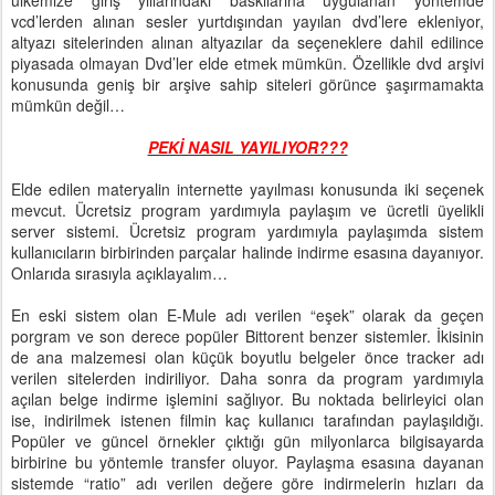
ülkemize giriş yıllarındaki baskılarına uygulanan yöntemde
vcd’lerden alınan sesler yurtdışından yayılan dvd’lere ekleniyor,
altyazı sitelerinden alınan altyazılar da seçeneklere dahil edilince
piyasada olmayan Dvd’ler elde etmek mümkün. Özellikle dvd arşivi
konusunda geniş bir arşive sahip siteleri görünce şaşırmamakta
mümkün değil…
PEKİ NASIL YAYILIYOR???
Elde edilen materyalin internette yayılması konusunda iki seçenek
mevcut. Ücretsiz program yardımıyla paylaşım ve ücretli üyelikli
server sistemi. Ücretsiz program yardımıyla paylaşımda sistem
kullanıcıların birbirinden parçalar halinde indirme esasına dayanıyor.
Onlarıda sırasıyla açıklayalım…
En eski sistem olan E-Mule adı verilen “eşek” olarak da geçen
porgram ve son derece popüler Bittorent benzer sistemler. İkisinin
de ana malzemesi olan küçük boyutlu belgeler önce tracker adı
verilen sitelerden indiriliyor. Daha sonra da program yardımıyla
açılan belge indirme işlemini sağlıyor. Bu noktada belirleyici olan
ise, indirilmek istenen filmin kaç kullanıcı tarafından paylaşıldığı.
Popüler ve güncel örnekler çıktığı gün milyonlarca bilgisayarda
birbirine bu yöntemle transfer oluyor. Paylaşma esasına dayanan
sistemde “ratio” adı verilen değere göre indirmelerin hızları da