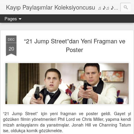
Kayıp Paylaşımlar Koleksiyoncusu
♫ ♪♫ ♪ ♫ ♪♫ ♪•♫♪ 2006'dan bu yana Film, Dizi, Müzik ve Kitaplar üzerine Yazılar Diyarı...
Pages
“21 Jump Street”dan Yeni Fragman ve
DEC
20
Poster
“21 Jump Street” için yeni fragman ve poster geldi. Gayet yi
gözüken filmin yönetmenleri Phil Lord ve Chris Miller, yapıma kendi
mizah anlayışlarını da yansıtmışlar. Jonah Hill ve Channing Tatum
ise, oldukça komik gözükmekte.