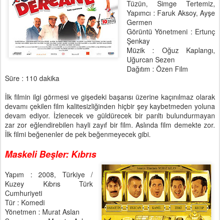
Tüzün, Simge Tertemiz,
Yapımcı : Faruk Aksoy, Ayşe
Germen
Görüntü Yönetmeni : Ertunç
Şenkay
Müzik : Oğuz Kaplangı,
Uğurcan Sezen
Dağıtım : Özen Film
Süre : 110 dakika
İlk filmin ilgi görmesi ve gişedeki başarısı üzerine kaçınılmaz olarak
devamı çekilen film kalitesizliğinden hiçbir şey kaybetmeden yoluna
devam ediyor. İzlenecek ve güldürecek bir parıltı bulundurmayan
zar zor eğlendirebilen hayli zayıf bir film. Aslında film demekte zor.
İlk filmi beğenenler de pek beğenmeyecek gibi.
Maskeli Beşler: Kıbrıs
Yapım : 2008, Türkiye /
Kuzey Kıbrıs Türk
Cumhuriyeti
Tür : Komedi
Yönetmen : Murat Aslan