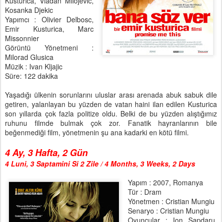
Kusturica, Vladan Milojevic,
Kosanka Djekic
Yapımcı : Olivier Delbosc,
Emir Kusturica, Marc
Missonnier
Görüntü Yönetmeni :
Milorad Glusica
Müzik : Ivan Kljajic
Süre: 122 dakika
Yaşadığı ülkenin sorunlarını uluslar arası arenada abuk sabuk dile
getiren, yalanlayan bu yüzden de vatan haini ilan edilen Kusturica
son yıllarda çok fazla politize oldu. Belki de bu yüzden alıştığımız
ruhunu filmde bulmak çok zor. Fanatik hayranlarının bile
beğenmediği film, yönetmenin şu ana kadarki en kötü filmi.
4 Ay, 3 Hafta, 2 Gün
4 Luni, 3 Saptamini Si 2 Zile / 4 Months, 3 Weeks, 2 Days
Yapım : 2007, Romanya
Tür : Dram
Yönetmen : Cristian Mungiu
Senaryo : Cristian Mungiu
Oyuncular : Ion Sapdaru,