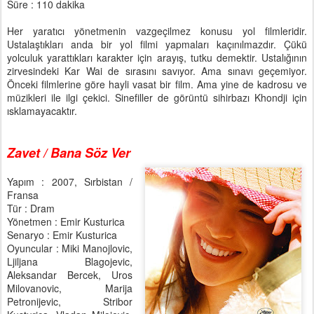
Süre : 110 dakika
Her yaratıcı yönetmenin vazgeçilmez konusu yol filmleridir.
Ustalaştıkları anda bir yol filmi yapmaları kaçınılmazdır. Çükü
yolculuk yarattıkları karakter için arayış, tutku demektir. Ustalığının
zirvesindeki Kar Wai de sırasını savıyor. Ama sınavı geçemiyor.
Önceki filmlerine göre hayli vasat bir film. Ama yine de kadrosu ve
müzikleri ile ilgi çekici. Sinefiller de görüntü sihirbazı Khondji için
ısklamayacaktır.
Zavet / Bana Söz Ver
Yapım : 2007, Sırbistan /
Fransa
Tür : Dram
Yönetmen : Emir Kusturica
Senaryo : Emir Kusturica
Oyuncular : Miki Manojlovic,
Ljiljana Blagojevic,
Aleksandar Bercek, Uros
Milovanovic, Marija
Petronijevic, Stribor