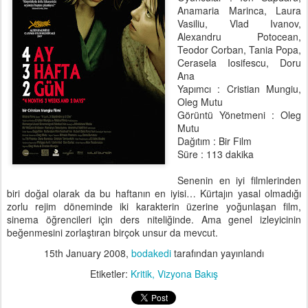
Anamaria Marinca, Laura
Vasiliu, Vlad Ivanov,
Alexandru Potocean,
Teodor Corban, Tania Popa,
Cerasela Iosifescu, Doru
Ana
Yapımcı : Cristian Mungiu,
Oleg Mutu
Görüntü Yönetmeni : Oleg
Mutu
Dağıtım : Bir Film
Süre : 113 dakika
Senenin en iyi filmlerinden
biri doğal olarak da bu haftanın en iyisi… Kürtajın yasal olmadığı
zorlu rejim döneminde iki karakterin üzerine yoğunlaşan film,
sinema öğrencileri için ders niteliğinde. Ama genel izleyicinin
beğenmesini zorlaştıran birçok unsur da mevcut.
15th January 2008
,
bodakedi
tarafından yayınlandı
Etiketler:
Kritik
Vizyona Bakış