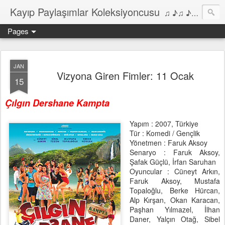
Kayıp Paylaşımlar Koleksiyoncusu
♫ ♪♫ ♪ ♫ ♪♫ ♪•♫♪ 2006'dan bu yana Film, Dizi, Müzik ve Kitaplar üzerine Yazılar Diyarı...
Pages
JAN
Vizyona Giren Fimler: 11 Ocak
15
Çılgın Dershane Kampta
Yapım : 2007, Türkiye
Tür : Komedi / Gençlik
Yönetmen : Faruk Aksoy
Senaryo : Faruk Aksoy,
Şafak Güçlü, İrfan Saruhan
Oyuncular : Cüneyt Arkın,
Faruk Aksoy, Mustafa
Topaloğlu, Berke Hürcan,
Alp Kırşan, Okan Karacan,
Paşhan Yılmazel, İlhan
Daner, Yalçın Otağ, Sibel