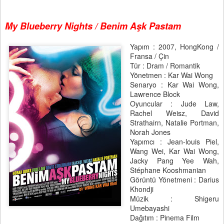
My Blueberry Nights / Benim Aşk Pastam
Yapım : 2007, HongKong /
Fransa / Çin
Tür : Dram / Romantik
Yönetmen : Kar Wai Wong
Senaryo : Kar Wai Wong,
Lawrence Block
Oyuncular : Jude Law,
Rachel Weisz, David
Strathairn, Natalie Portman,
Norah Jones
Yapımcı : Jean-louis Piel,
Wang Wei, Kar Wai Wong,
Jacky Pang Yee Wah,
Stéphane Kooshmanian
Görüntü Yönetmeni : Darius
Khondji
Müzik : Shigeru
Umebayashi
Dağıtım : Pinema Film