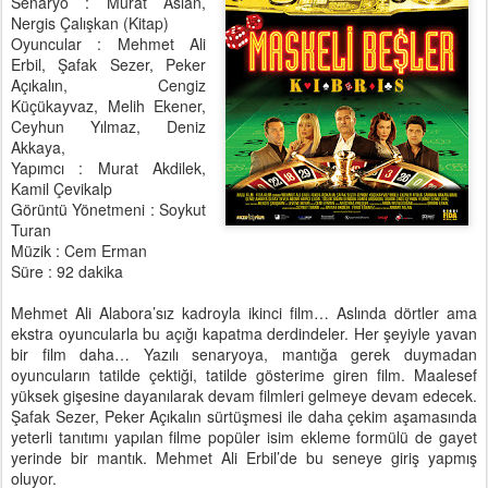
Senaryo : Murat Aslan,
Nergis Çalışkan (Kitap)
Oyuncular : Mehmet Ali
Erbil, Şafak Sezer, Peker
Açıkalın, Cengiz
Küçükayvaz, Melih Ekener,
Ceyhun Yılmaz, Deniz
Akkaya,
Yapımcı : Murat Akdilek,
Kamil Çevikalp
Görüntü Yönetmeni : Soykut
Turan
Müzik : Cem Erman
Süre : 92 dakika
Mehmet Ali Alabora’sız kadroyla ikinci film… Aslında dörtler ama
ekstra oyuncularla bu açığı kapatma derdindeler. Her şeyiyle yavan
bir film daha… Yazılı senaryoya, mantığa gerek duymadan
oyuncuların tatilde çektiği, tatilde gösterime giren film. Maalesef
yüksek gişesine dayanılarak devam filmleri gelmeye devam edecek.
Şafak Sezer, Peker Açıkalın sürtüşmesi ile daha çekim aşamasında
yeterli tanıtımı yapılan filme popüler isim ekleme formülü de gayet
yerinde bir mantık. Mehmet Ali Erbil’de bu seneye giriş yapmış
oluyor.